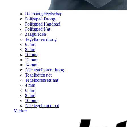
Diamantgereedschap
Polijstpad Droog
Polijstpad Handpad
Polijstpad Nat
Zaagbladen
Tegelboren droog
6 mm
8 mm
10 mm
12 mm
14 mm
Alle tegelboren droog
Tegelboren nat
Tegelborensets nat
4 mm
6 mm
8 mm
10 mm
Alle tegelboren nat
Merken