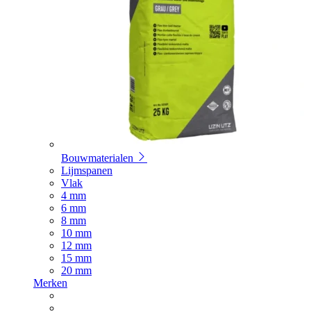
Bouwmaterialen
Lijmspanen
Vlak
4 mm
6 mm
8 mm
10 mm
12 mm
15 mm
20 mm
Merken