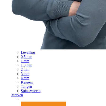
Levelling
0,5 mm
1 mm
1,5 mm
2 mm
3 mm
4 mm
Keggen
Tangen
Spin systeem
Merken