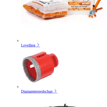
Levelling
Diamantgereedschap