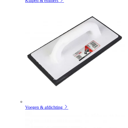
Kuipen & emmers
Voegen & afdichting