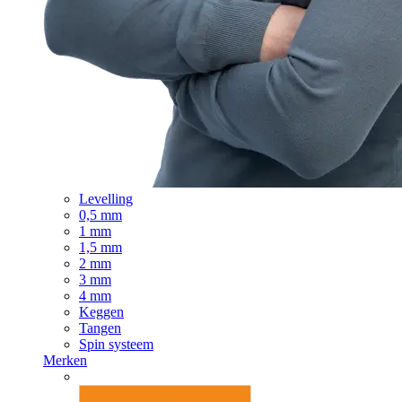
Levelling
0,5 mm
1 mm
1,5 mm
2 mm
3 mm
4 mm
Keggen
Tangen
Spin systeem
Merken