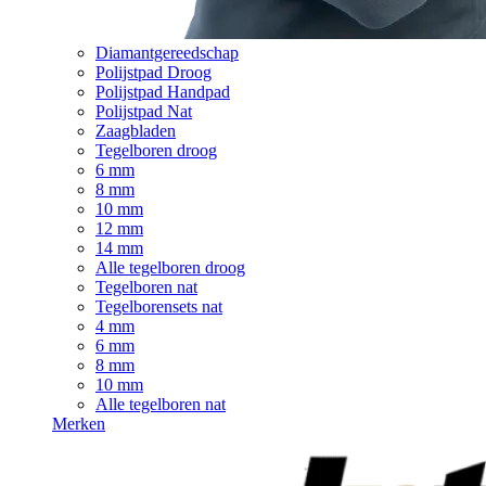
Diamantgereedschap
Polijstpad Droog
Polijstpad Handpad
Polijstpad Nat
Zaagbladen
Tegelboren droog
6 mm
8 mm
10 mm
12 mm
14 mm
Alle tegelboren droog
Tegelboren nat
Tegelborensets nat
4 mm
6 mm
8 mm
10 mm
Alle tegelboren nat
Merken