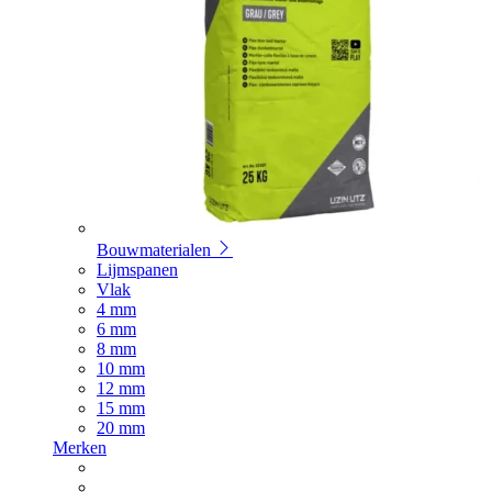
Bouwmaterialen
Lijmspanen
Vlak
4 mm
6 mm
8 mm
10 mm
12 mm
15 mm
20 mm
Merken