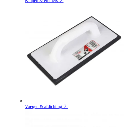
Kuipen & emmers
Voegen & afdichting