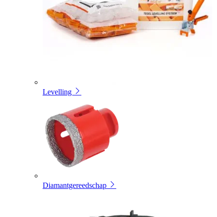
Levelling
Diamantgereedschap