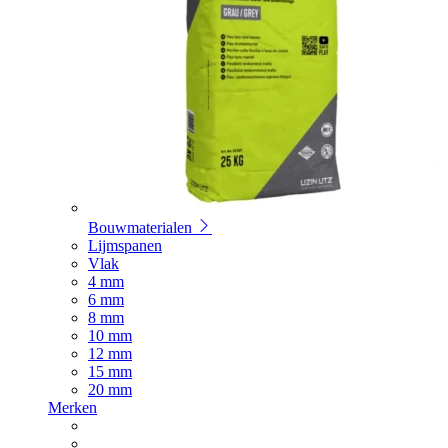
Bouwmaterialen
Lijmspanen
Vlak
4 mm
6 mm
8 mm
10 mm
12 mm
15 mm
20 mm
Merken