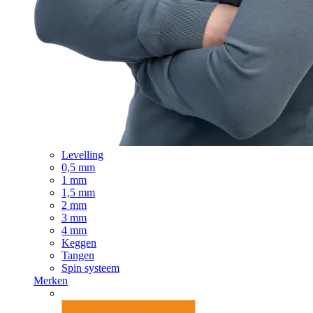
Levelling
0,5 mm
1 mm
1,5 mm
2 mm
3 mm
4 mm
Keggen
Tangen
Spin systeem
Merken