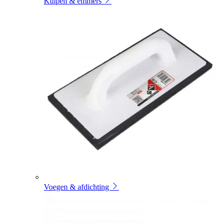
Kuipen & emmers
Voegen & afdichting