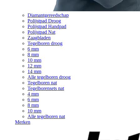
Diamantgereedschap
Polijstpad Droog
Polijstpad Handpad
Polijstpad Nat
Zaagbladen
Tegelboren droog
6 mm
8 mm
10 mm
12 mm
14 mm
Alle tegelboren droog
Tegelboren nat
Tegelborensets nat
4 mm
6 mm
8 mm
10 mm
Alle tegelboren nat
Merken