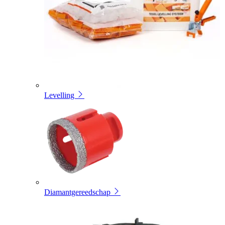
Levelling
Diamantgereedschap