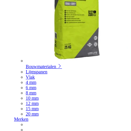
Bouwmaterialen
Lijmspanen
Vlak
4 mm
6 mm
8 mm
10 mm
12 mm
15 mm
20 mm
Merken