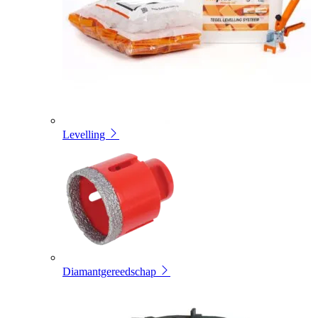
Levelling
Diamantgereedschap