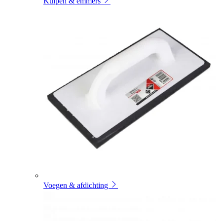
Kuipen & emmers
Voegen & afdichting