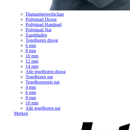
Diamantgereedschap
Polijstpad Droog
Polijstpad Handpad
Polijstpad Nat
Zaagbladen
Tegelboren droog
6 mm
8 mm
10 mm
12 mm
14 mm
Alle tegelboren droog
Tegelboren nat
Tegelborensets nat
4 mm
6 mm
8 mm
10 mm
Alle tegelboren nat
Merken