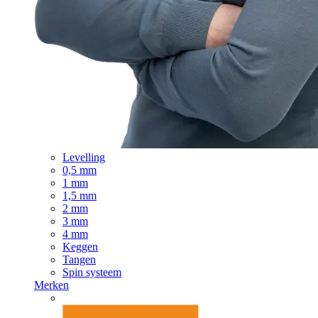
Levelling
0,5 mm
1 mm
1,5 mm
2 mm
3 mm
4 mm
Keggen
Tangen
Spin systeem
Merken