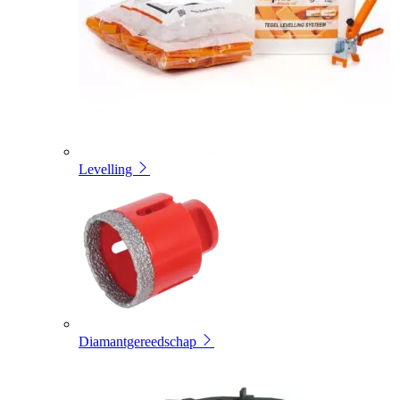
Levelling
Diamantgereedschap