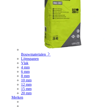
Bouwmaterialen
Lijmspanen
Vlak
4 mm
6 mm
8 mm
10 mm
12 mm
15 mm
20 mm
Merken