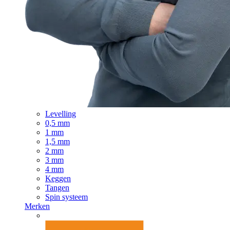
Levelling
0,5 mm
1 mm
1,5 mm
2 mm
3 mm
4 mm
Keggen
Tangen
Spin systeem
Merken