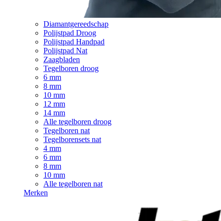
Diamantgereedschap
Polijstpad Droog
Polijstpad Handpad
Polijstpad Nat
Zaagbladen
Tegelboren droog
6 mm
8 mm
10 mm
12 mm
14 mm
Alle tegelboren droog
Tegelboren nat
Tegelborensets nat
4 mm
6 mm
8 mm
10 mm
Alle tegelboren nat
Merken