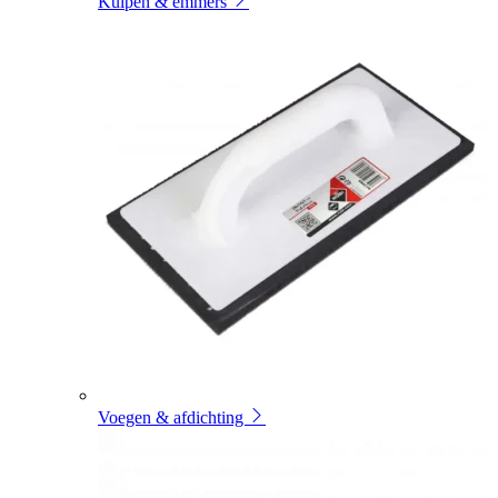
Kuipen & emmers
Voegen & afdichting