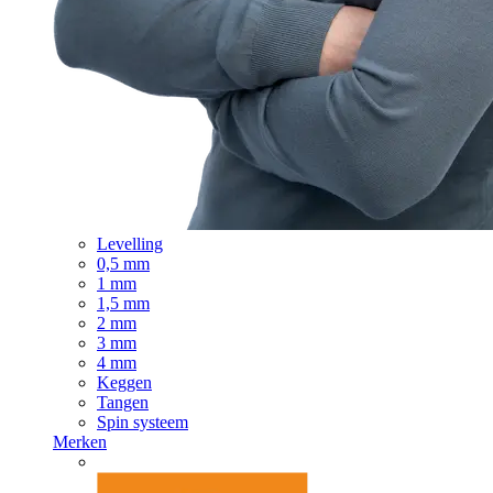
Levelling
0,5 mm
1 mm
1,5 mm
2 mm
3 mm
4 mm
Keggen
Tangen
Spin systeem
Merken