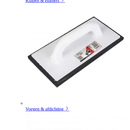
Kuipen & emmers
Voegen & afdichting