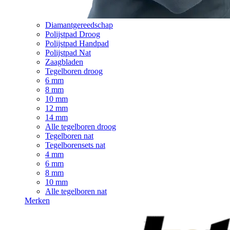
Diamantgereedschap
Polijstpad Droog
Polijstpad Handpad
Polijstpad Nat
Zaagbladen
Tegelboren droog
6 mm
8 mm
10 mm
12 mm
14 mm
Alle tegelboren droog
Tegelboren nat
Tegelborensets nat
4 mm
6 mm
8 mm
10 mm
Alle tegelboren nat
Merken