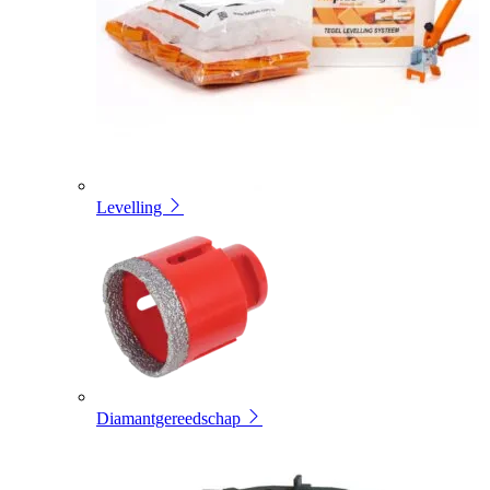
Levelling
Diamantgereedschap