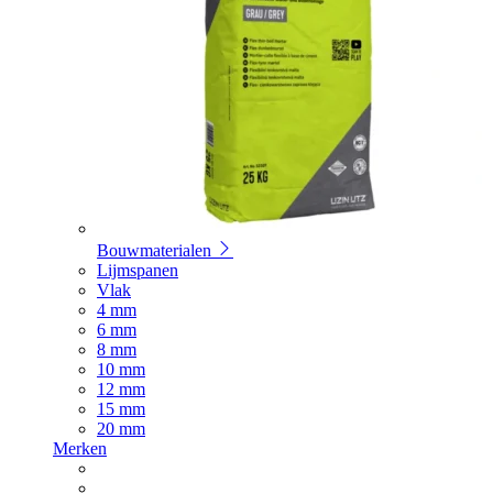
Bouwmaterialen
Lijmspanen
Vlak
4 mm
6 mm
8 mm
10 mm
12 mm
15 mm
20 mm
Merken