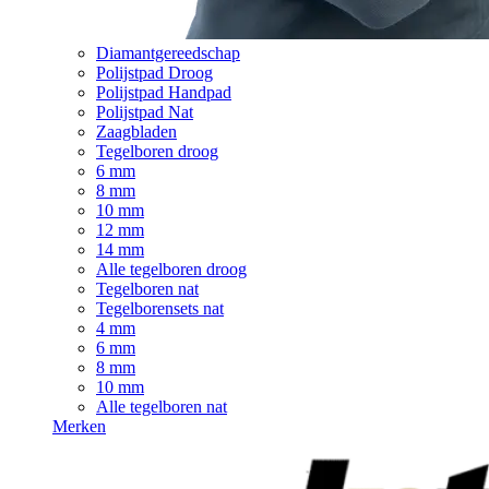
Diamantgereedschap
Polijstpad Droog
Polijstpad Handpad
Polijstpad Nat
Zaagbladen
Tegelboren droog
6 mm
8 mm
10 mm
12 mm
14 mm
Alle tegelboren droog
Tegelboren nat
Tegelborensets nat
4 mm
6 mm
8 mm
10 mm
Alle tegelboren nat
Merken