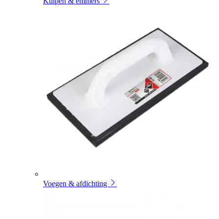
Kuipen & emmers
Voegen & afdichting