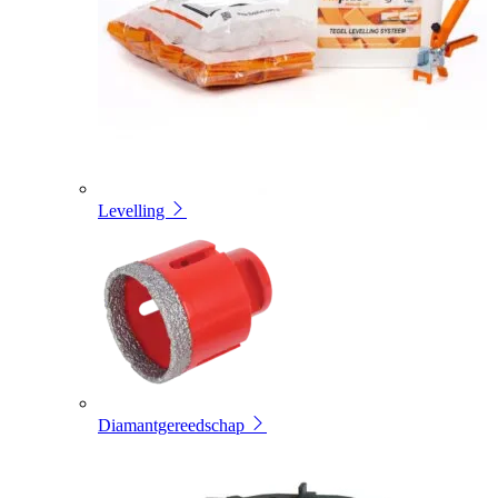
Levelling
Diamantgereedschap