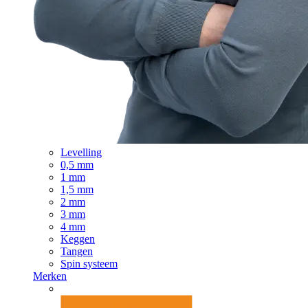
Levelling
0,5 mm
1 mm
1,5 mm
2 mm
3 mm
4 mm
Keggen
Tangen
Spin systeem
Merken