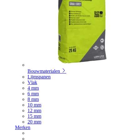
Bouwmaterialen
Lijmspanen
Vlak
4 mm
6 mm
8 mm
10 mm
12 mm
15 mm
20 mm
Merken