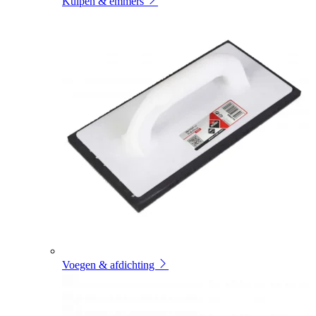
Kuipen & emmers
Voegen & afdichting