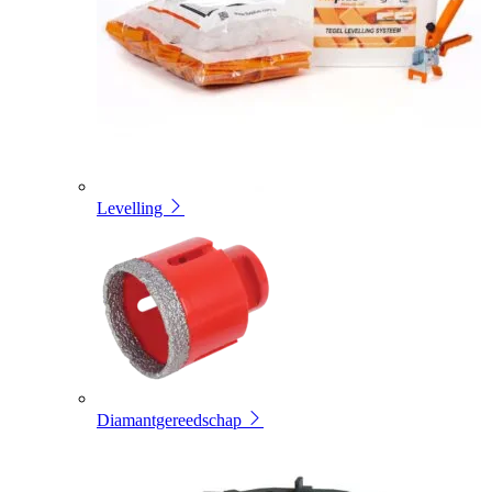
Levelling
Diamantgereedschap