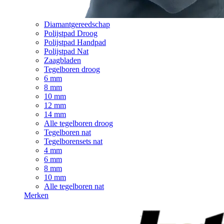
Diamantgereedschap
Polijstpad Droog
Polijstpad Handpad
Polijstpad Nat
Zaagbladen
Tegelboren droog
6 mm
8 mm
10 mm
12 mm
14 mm
Alle tegelboren droog
Tegelboren nat
Tegelborensets nat
4 mm
6 mm
8 mm
10 mm
Alle tegelboren nat
Merken