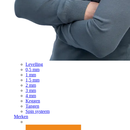
Levelling
0,5 mm
1 mm
1,5 mm
2 mm
3 mm
4 mm
Keggen
Tangen
Spin systeem
Merken