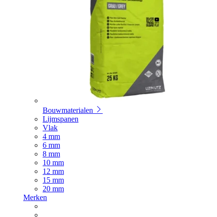
Bouwmaterialen
Lijmspanen
Vlak
4 mm
6 mm
8 mm
10 mm
12 mm
15 mm
20 mm
Merken