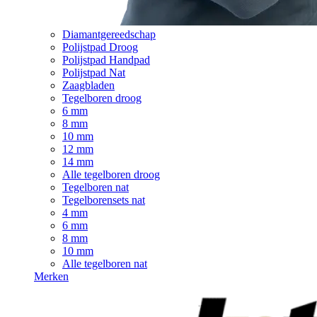
Diamantgereedschap
Polijstpad Droog
Polijstpad Handpad
Polijstpad Nat
Zaagbladen
Tegelboren droog
6 mm
8 mm
10 mm
12 mm
14 mm
Alle tegelboren droog
Tegelboren nat
Tegelborensets nat
4 mm
6 mm
8 mm
10 mm
Alle tegelboren nat
Merken