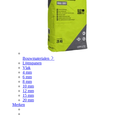
Bouwmaterialen
Lijmspanen
Vlak
4 mm
6 mm
8 mm
10 mm
12 mm
15 mm
20 mm
Merken