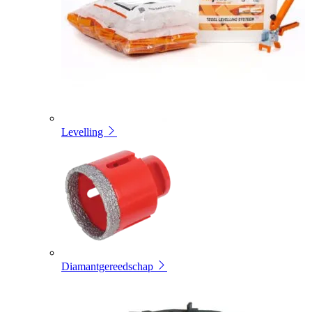
Levelling
Diamantgereedschap