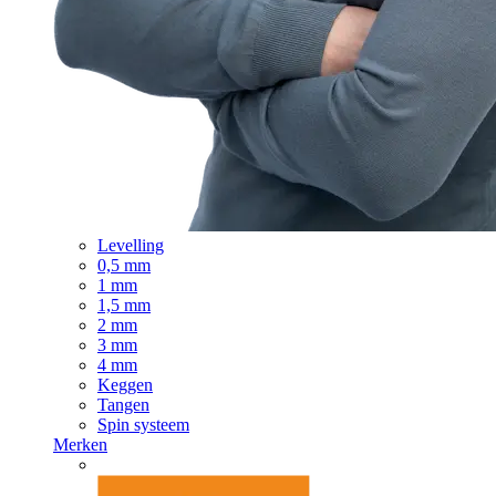
Levelling
0,5 mm
1 mm
1,5 mm
2 mm
3 mm
4 mm
Keggen
Tangen
Spin systeem
Merken