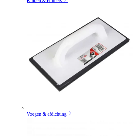
Kuipen & emmers
Voegen & afdichting