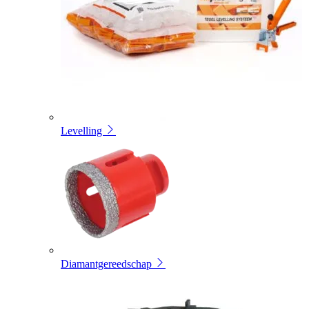
Levelling
Diamantgereedschap