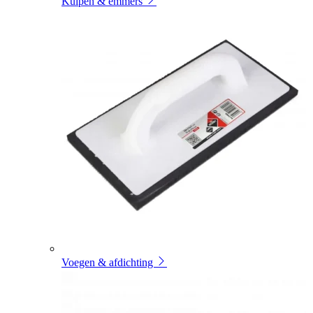
Kuipen & emmers
Voegen & afdichting