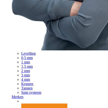
Levelling
0,5 mm
1 mm
1,5 mm
2 mm
3 mm
4 mm
Keggen
Tangen
Spin systeem
Merken