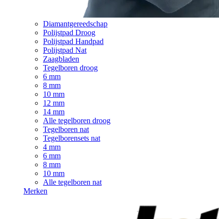
Diamantgereedschap
Polijstpad Droog
Polijstpad Handpad
Polijstpad Nat
Zaagbladen
Tegelboren droog
6 mm
8 mm
10 mm
12 mm
14 mm
Alle tegelboren droog
Tegelboren nat
Tegelborensets nat
4 mm
6 mm
8 mm
10 mm
Alle tegelboren nat
Merken