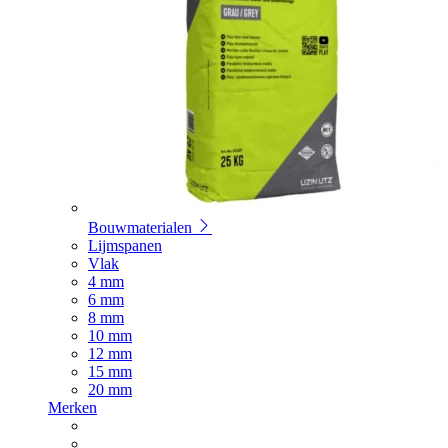
Bouwmaterialen
Lijmspanen
Vlak
4 mm
6 mm
8 mm
10 mm
12 mm
15 mm
20 mm
Merken