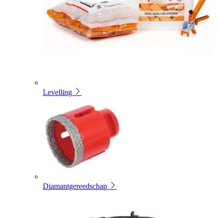
Levelling
Diamantgereedschap