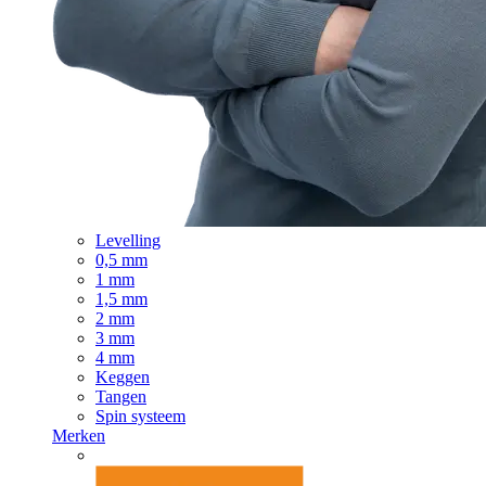
Levelling
0,5 mm
1 mm
1,5 mm
2 mm
3 mm
4 mm
Keggen
Tangen
Spin systeem
Merken