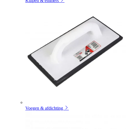
Kuipen & emmers
Voegen & afdichting