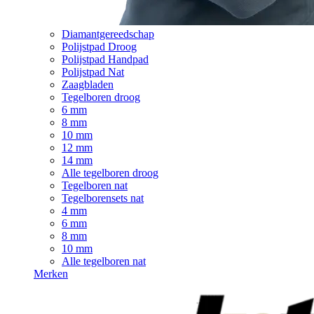
Diamantgereedschap
Polijstpad Droog
Polijstpad Handpad
Polijstpad Nat
Zaagbladen
Tegelboren droog
6 mm
8 mm
10 mm
12 mm
14 mm
Alle tegelboren droog
Tegelboren nat
Tegelborensets nat
4 mm
6 mm
8 mm
10 mm
Alle tegelboren nat
Merken