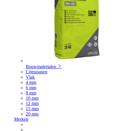
Bouwmaterialen
Lijmspanen
Vlak
4 mm
6 mm
8 mm
10 mm
12 mm
15 mm
20 mm
Merken