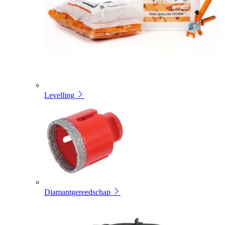
Levelling
Diamantgereedschap