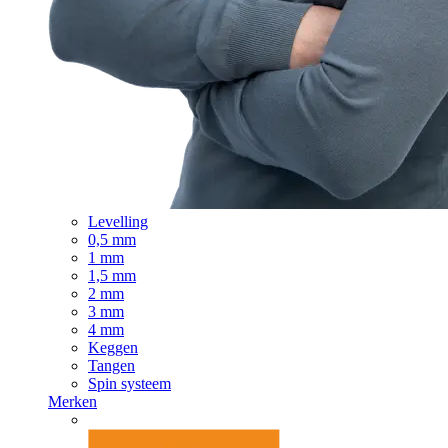
Levelling
0,5 mm
1 mm
1,5 mm
2 mm
3 mm
4 mm
Keggen
Tangen
Spin systeem
Merken