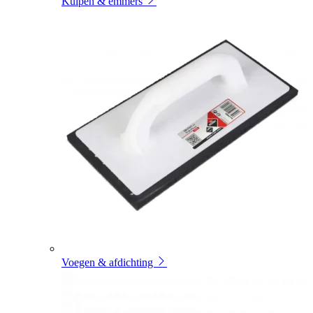
Kuipen & emmers
Voegen & afdichting