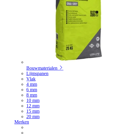
Bouwmaterialen
Lijmspanen
Vlak
4 mm
6 mm
8 mm
10 mm
12 mm
15 mm
20 mm
Merken