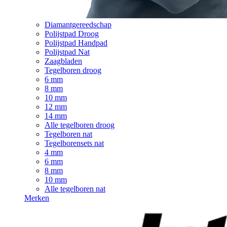
Diamantgereedschap
Polijstpad Droog
Polijstpad Handpad
Polijstpad Nat
Zaagbladen
Tegelboren droog
6 mm
8 mm
10 mm
12 mm
14 mm
Alle tegelboren droog
Tegelboren nat
Tegelborensets nat
4 mm
6 mm
8 mm
10 mm
Alle tegelboren nat
Merken