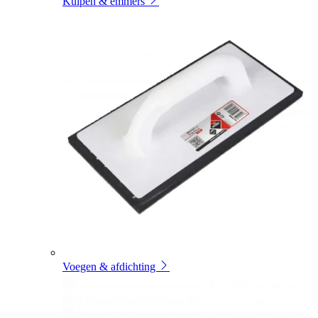
Kuipen & emmers
Voegen & afdichting