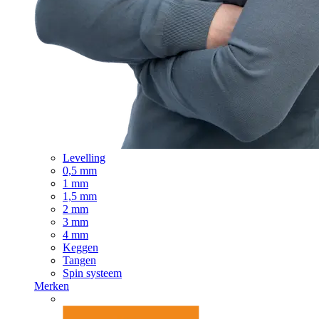
Levelling
0,5 mm
1 mm
1,5 mm
2 mm
3 mm
4 mm
Keggen
Tangen
Spin systeem
Merken