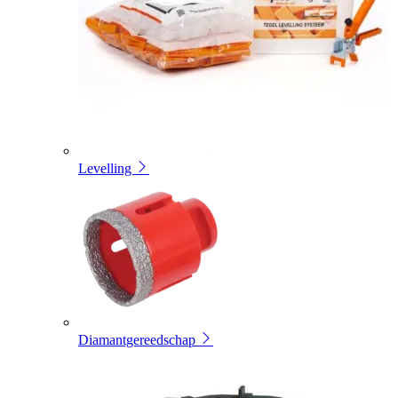
Levelling
Diamantgereedschap