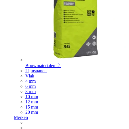
Bouwmaterialen
Lijmspanen
Vlak
4 mm
6 mm
8 mm
10 mm
12 mm
15 mm
20 mm
Merken