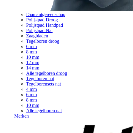
Diamantgereedschap
Polijstpad Droog
Polijstpad Handpad
Polijstpad Nat
Zaagbladen
Tegelboren droog
6 mm
8 mm
10 mm
12 mm
14 mm
Alle tegelboren droog
Tegelboren nat
Tegelborensets nat
4 mm
6 mm
8 mm
10 mm
Alle tegelboren nat
Merken