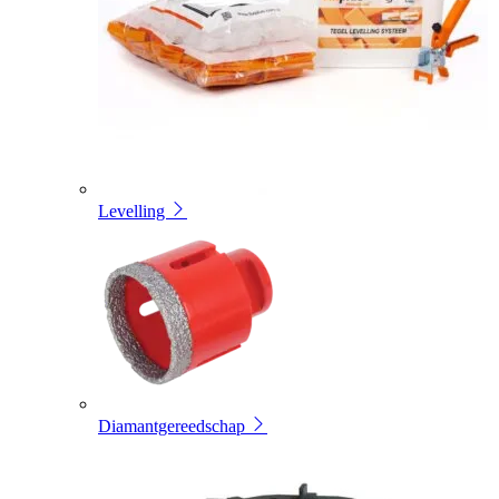
Levelling
Diamantgereedschap