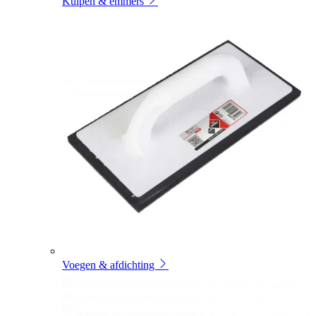
Kuipen & emmers
Voegen & afdichting