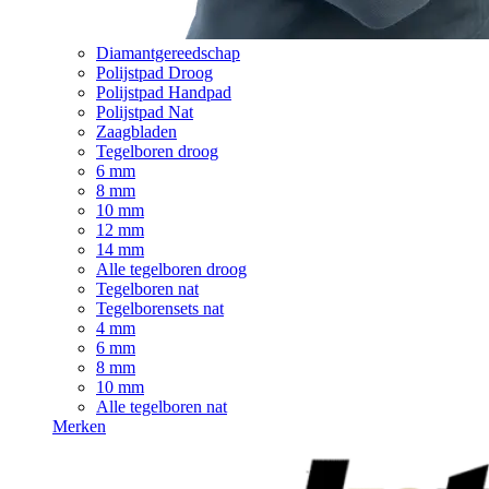
Diamantgereedschap
Polijstpad Droog
Polijstpad Handpad
Polijstpad Nat
Zaagbladen
Tegelboren droog
6 mm
8 mm
10 mm
12 mm
14 mm
Alle tegelboren droog
Tegelboren nat
Tegelborensets nat
4 mm
6 mm
8 mm
10 mm
Alle tegelboren nat
Merken