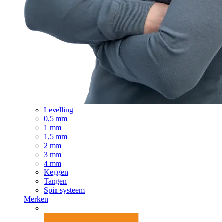
Levelling
0,5 mm
1 mm
1,5 mm
2 mm
3 mm
4 mm
Keggen
Tangen
Spin systeem
Merken