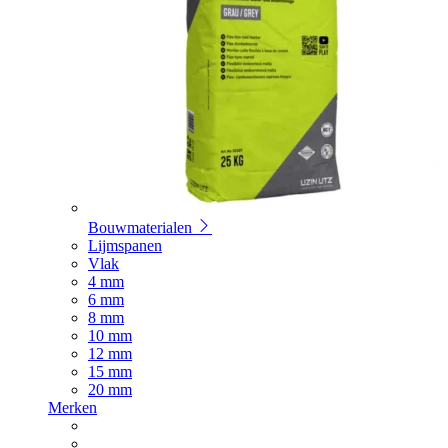
Bouwmaterialen
Lijmspanen
Vlak
4 mm
6 mm
8 mm
10 mm
12 mm
15 mm
20 mm
Merken