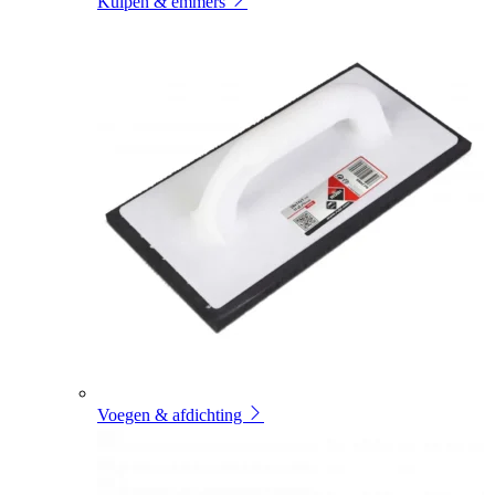
Kuipen & emmers
Voegen & afdichting