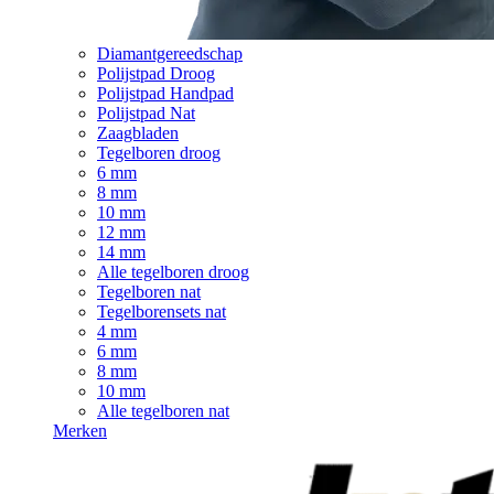
Diamantgereedschap
Polijstpad Droog
Polijstpad Handpad
Polijstpad Nat
Zaagbladen
Tegelboren droog
6 mm
8 mm
10 mm
12 mm
14 mm
Alle tegelboren droog
Tegelboren nat
Tegelborensets nat
4 mm
6 mm
8 mm
10 mm
Alle tegelboren nat
Merken