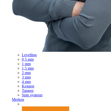
Levelling
0,5 mm
1 mm
1,5 mm
2 mm
3 mm
4 mm
Keggen
Tangen
Spin systeem
Merken