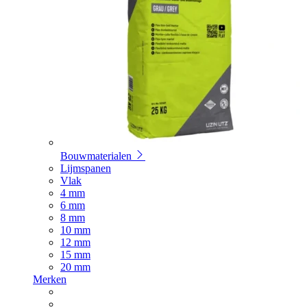
Bouwmaterialen
Lijmspanen
Vlak
4 mm
6 mm
8 mm
10 mm
12 mm
15 mm
20 mm
Merken