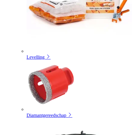
Levelling
Diamantgereedschap