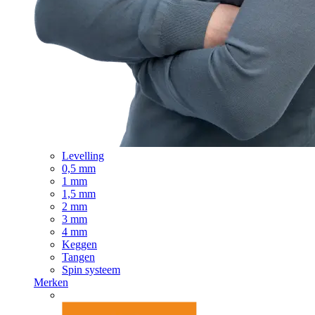
Levelling
0,5 mm
1 mm
1,5 mm
2 mm
3 mm
4 mm
Keggen
Tangen
Spin systeem
Merken