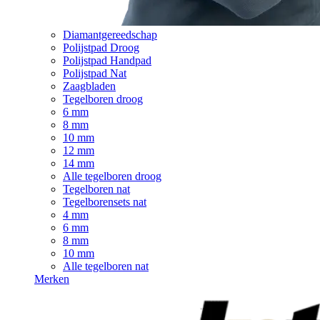
Diamantgereedschap
Polijstpad Droog
Polijstpad Handpad
Polijstpad Nat
Zaagbladen
Tegelboren droog
6 mm
8 mm
10 mm
12 mm
14 mm
Alle tegelboren droog
Tegelboren nat
Tegelborensets nat
4 mm
6 mm
8 mm
10 mm
Alle tegelboren nat
Merken