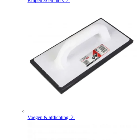
Kuipen & emmers
Voegen & afdichting