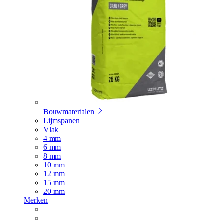
Bouwmaterialen
Lijmspanen
Vlak
4 mm
6 mm
8 mm
10 mm
12 mm
15 mm
20 mm
Merken