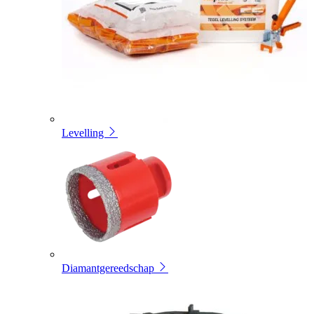
Levelling
Diamantgereedschap