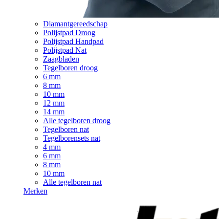
Diamantgereedschap
Polijstpad Droog
Polijstpad Handpad
Polijstpad Nat
Zaagbladen
Tegelboren droog
6 mm
8 mm
10 mm
12 mm
14 mm
Alle tegelboren droog
Tegelboren nat
Tegelborensets nat
4 mm
6 mm
8 mm
10 mm
Alle tegelboren nat
Merken