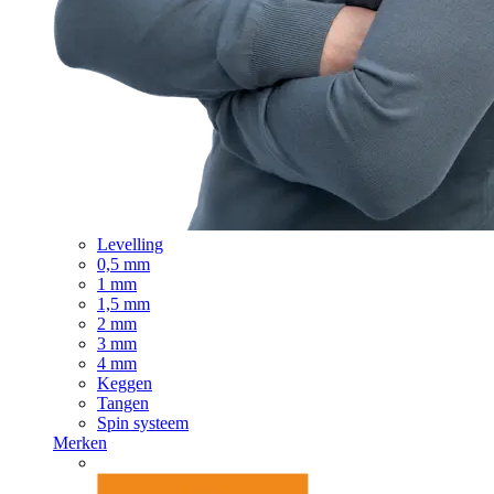
Levelling
0,5 mm
1 mm
1,5 mm
2 mm
3 mm
4 mm
Keggen
Tangen
Spin systeem
Merken