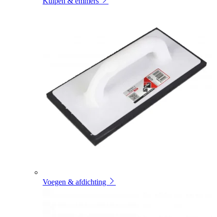
Kuipen & emmers
Voegen & afdichting