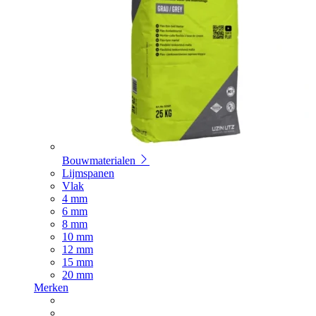
Bouwmaterialen
Lijmspanen
Vlak
4 mm
6 mm
8 mm
10 mm
12 mm
15 mm
20 mm
Merken