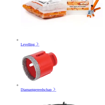
Levelling
Diamantgereedschap