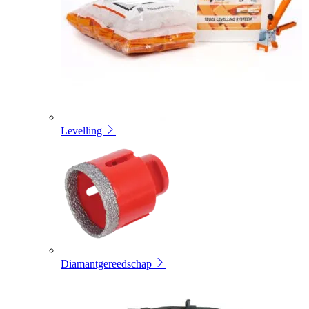
Levelling
Diamantgereedschap