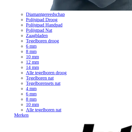
Diamantgereedschap
Polijstpad Droog
Polijstpad Handpad
Polijstpad Nat
Zaagbladen
Tegelboren droog
6 mm
8 mm
10 mm
12 mm
14 mm
Alle tegelboren droog
Tegelboren nat
Tegelborensets nat
4 mm
6 mm
8 mm
10 mm
Alle tegelboren nat
Merken