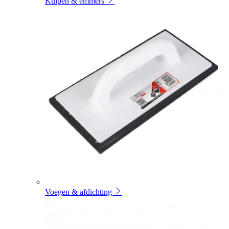
Kuipen & emmers
Voegen & afdichting