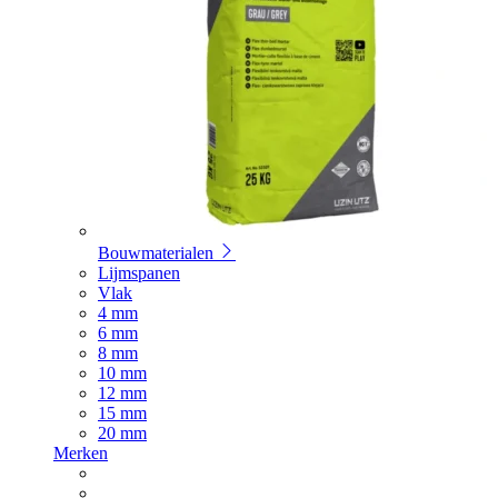
Bouwmaterialen
Lijmspanen
Vlak
4 mm
6 mm
8 mm
10 mm
12 mm
15 mm
20 mm
Merken