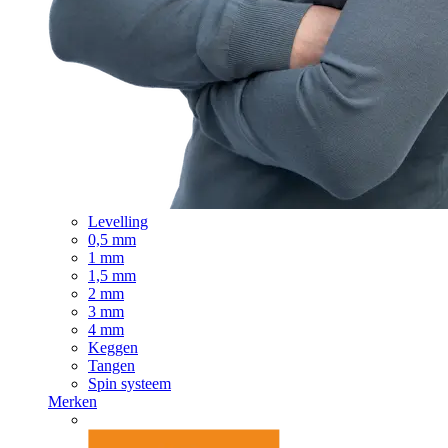
Levelling
0,5 mm
1 mm
1,5 mm
2 mm
3 mm
4 mm
Keggen
Tangen
Spin systeem
Merken