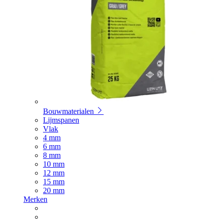
Bouwmaterialen
Lijmspanen
Vlak
4 mm
6 mm
8 mm
10 mm
12 mm
15 mm
20 mm
Merken