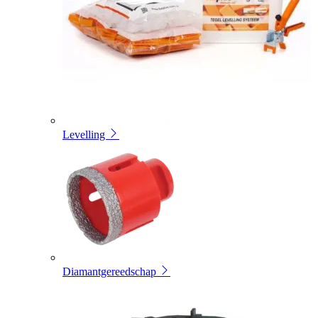
Levelling
Diamantgereedschap