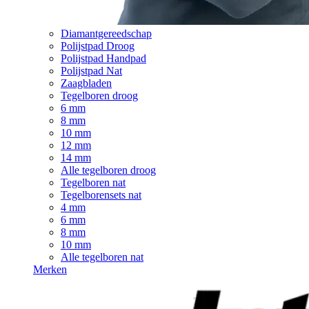
Diamantgereedschap
Polijstpad Droog
Polijstpad Handpad
Polijstpad Nat
Zaagbladen
Tegelboren droog
6 mm
8 mm
10 mm
12 mm
14 mm
Alle tegelboren droog
Tegelboren nat
Tegelborensets nat
4 mm
6 mm
8 mm
10 mm
Alle tegelboren nat
Merken