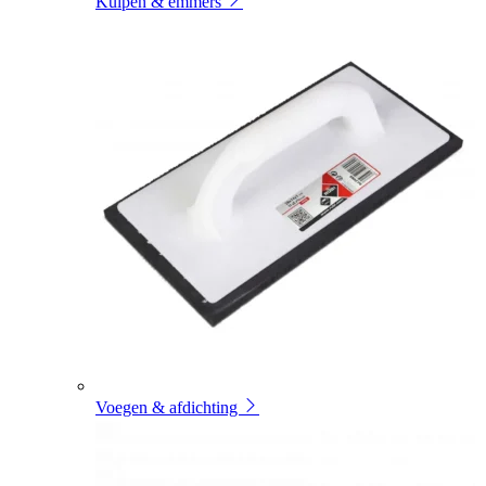
Kuipen & emmers
Voegen & afdichting