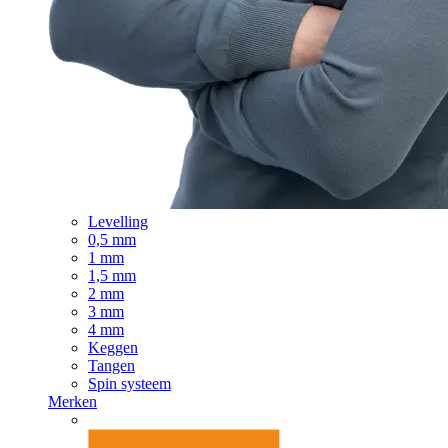
Levelling
0,5 mm
1 mm
1,5 mm
2 mm
3 mm
4 mm
Keggen
Tangen
Spin systeem
Merken