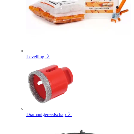
Levelling
Diamantgereedschap