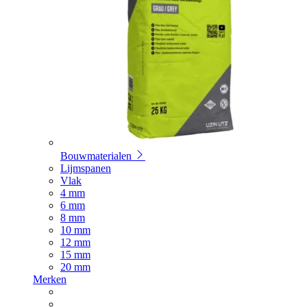
Bouwmaterialen
Lijmspanen
Vlak
4 mm
6 mm
8 mm
10 mm
12 mm
15 mm
20 mm
Merken