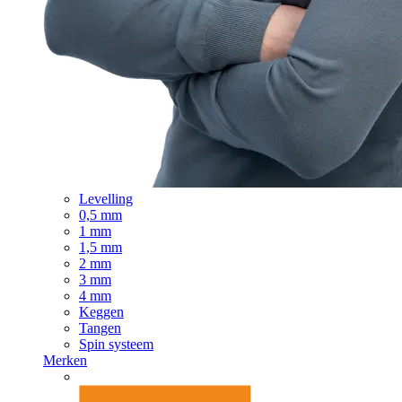
Levelling
0,5 mm
1 mm
1,5 mm
2 mm
3 mm
4 mm
Keggen
Tangen
Spin systeem
Merken