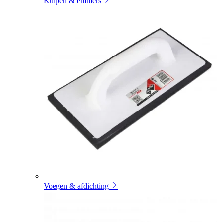
Kuipen & emmers
Voegen & afdichting