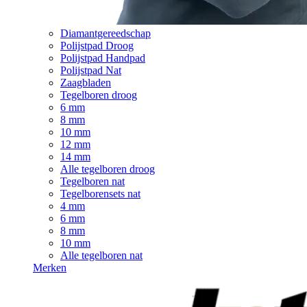
Diamantgereedschap
Polijstpad Droog
Polijstpad Handpad
Polijstpad Nat
Zaagbladen
Tegelboren droog
6 mm
8 mm
10 mm
12 mm
14 mm
Alle tegelboren droog
Tegelboren nat
Tegelborensets nat
4 mm
6 mm
8 mm
10 mm
Alle tegelboren nat
Merken