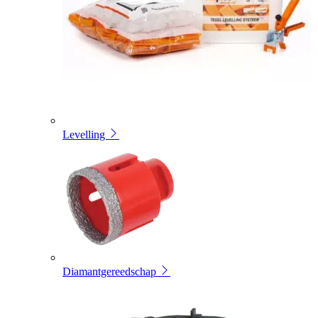
Levelling
Diamantgereedschap