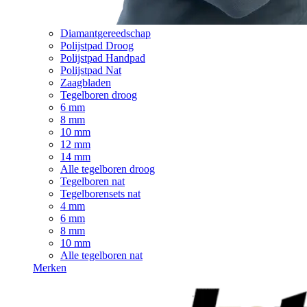
Diamantgereedschap
Polijstpad Droog
Polijstpad Handpad
Polijstpad Nat
Zaagbladen
Tegelboren droog
6 mm
8 mm
10 mm
12 mm
14 mm
Alle tegelboren droog
Tegelboren nat
Tegelborensets nat
4 mm
6 mm
8 mm
10 mm
Alle tegelboren nat
Merken