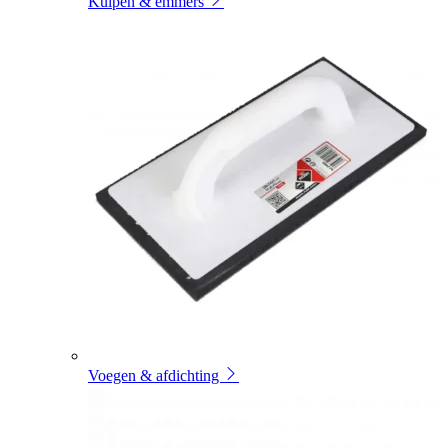
Kuipen & emmers
Voegen & afdichting