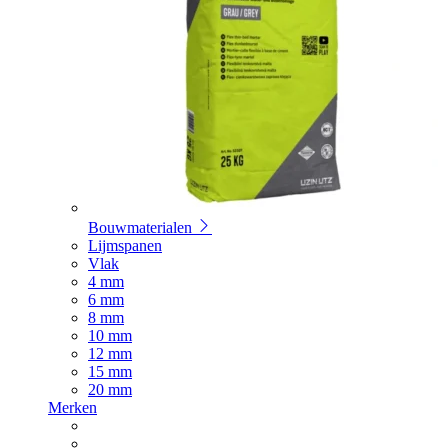
Bouwmaterialen
Lijmspanen
Vlak
4 mm
6 mm
8 mm
10 mm
12 mm
15 mm
20 mm
Merken