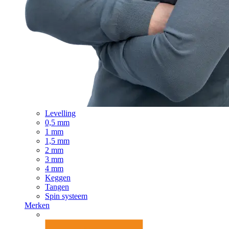
Levelling
0,5 mm
1 mm
1,5 mm
2 mm
3 mm
4 mm
Keggen
Tangen
Spin systeem
Merken