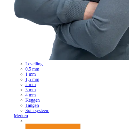
Levelling
0,5 mm
1 mm
1,5 mm
2 mm
3 mm
4 mm
Keggen
Tangen
Spin systeem
Merken