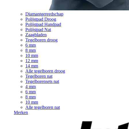
Diamantgereedschap
Polijstpad Droog
Polijstpad Handpad
Polijstpad Nat
Zaagbladen
Tegelboren droog
6 mm
8 mm
10 mm
12 mm
14 mm
Alle tegelboren droog
Tegelboren nat
Tegelborensets nat
4 mm
6 mm
8 mm
10 mm
Alle tegelboren nat
Merken