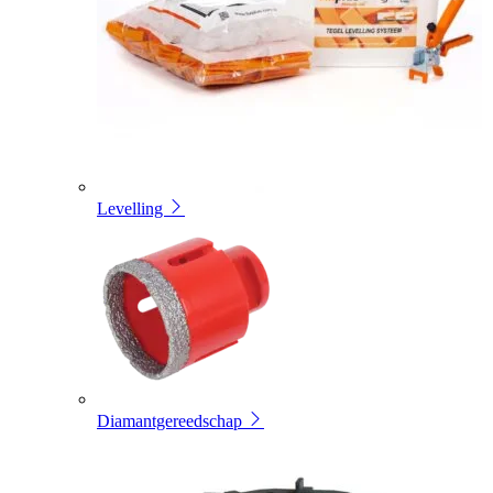
Levelling
Diamantgereedschap