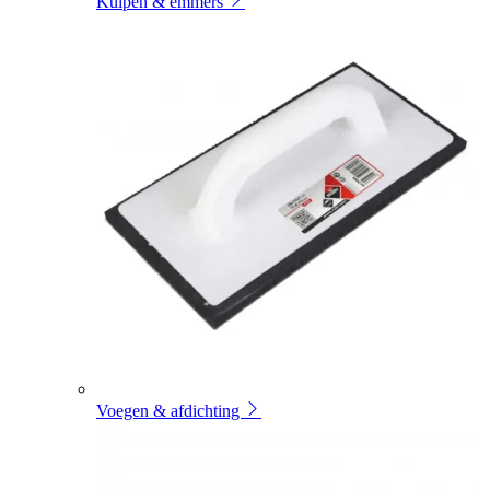
Kuipen & emmers
Voegen & afdichting