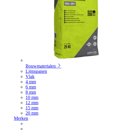
Bouwmaterialen
Lijmspanen
Vlak
4 mm
6 mm
8 mm
10 mm
12 mm
15 mm
20 mm
Merken