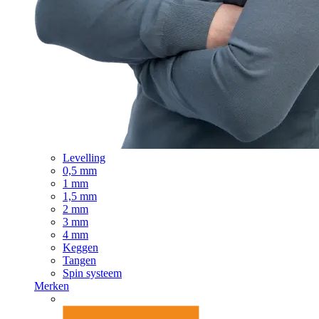
Levelling
0,5 mm
1 mm
1,5 mm
2 mm
3 mm
4 mm
Keggen
Tangen
Spin systeem
Merken