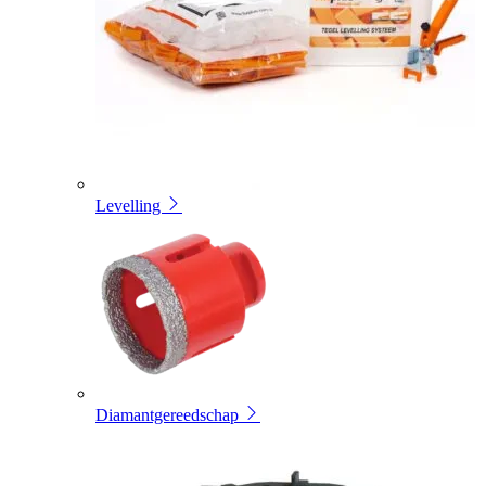
Levelling
Diamantgereedschap