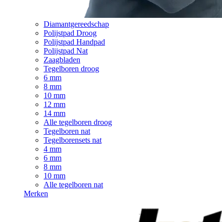
Diamantgereedschap
Polijstpad Droog
Polijstpad Handpad
Polijstpad Nat
Zaagbladen
Tegelboren droog
6 mm
8 mm
10 mm
12 mm
14 mm
Alle tegelboren droog
Tegelboren nat
Tegelborensets nat
4 mm
6 mm
8 mm
10 mm
Alle tegelboren nat
Merken