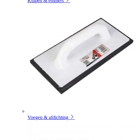
Kuipen & emmers
Voegen & afdichting