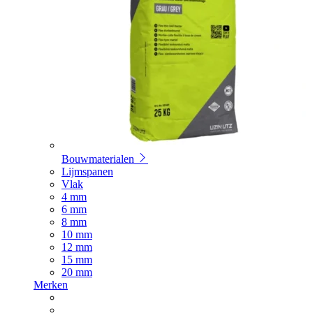
Bouwmaterialen
Lijmspanen
Vlak
4 mm
6 mm
8 mm
10 mm
12 mm
15 mm
20 mm
Merken