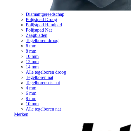
Diamantgereedschap
Polijstpad Droog
Polijstpad Handpad
Polijstpad Nat
Zaagbladen
Tegelboren droog
6 mm
8 mm
10 mm
12 mm
14 mm
Alle tegelboren droog
Tegelboren nat
Tegelborensets nat
4 mm
6 mm
8 mm
10 mm
Alle tegelboren nat
Merken