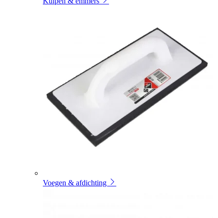
Kuipen & emmers
Voegen & afdichting