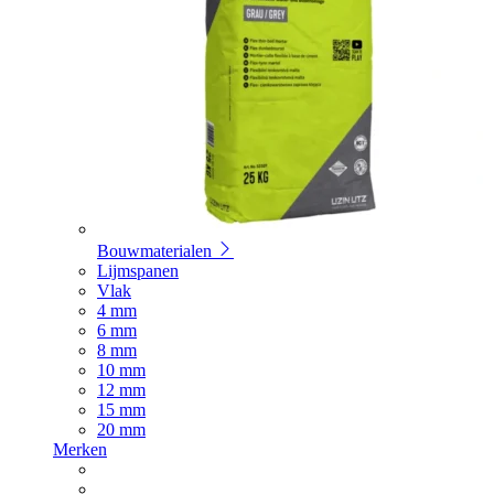
Bouwmaterialen
Lijmspanen
Vlak
4 mm
6 mm
8 mm
10 mm
12 mm
15 mm
20 mm
Merken