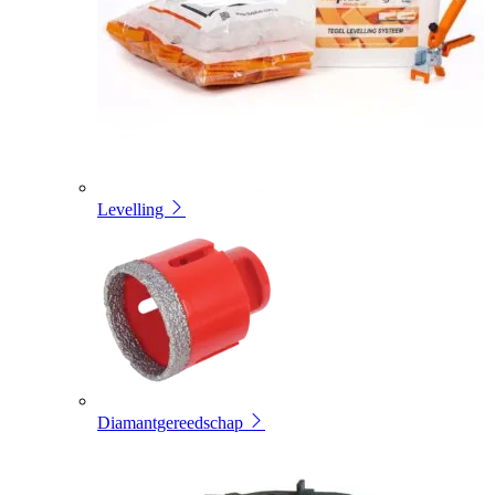
Levelling
Diamantgereedschap