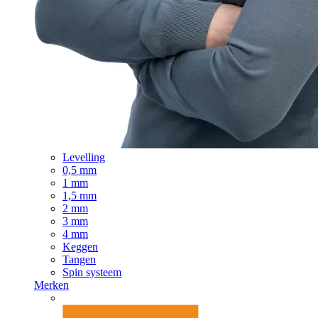
Levelling
0,5 mm
1 mm
1,5 mm
2 mm
3 mm
4 mm
Keggen
Tangen
Spin systeem
Merken