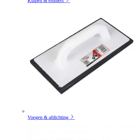
Kuipen & emmers
Voegen & afdichting