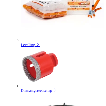
Levelling
Diamantgereedschap