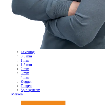
Levelling
0,5 mm
1 mm
1,5 mm
2 mm
3 mm
4 mm
Keggen
Tangen
Spin systeem
Merken