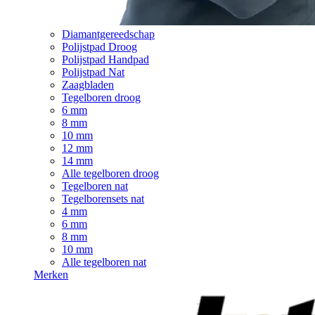
Diamantgereedschap
Polijstpad Droog
Polijstpad Handpad
Polijstpad Nat
Zaagbladen
Tegelboren droog
6 mm
8 mm
10 mm
12 mm
14 mm
Alle tegelboren droog
Tegelboren nat
Tegelborensets nat
4 mm
6 mm
8 mm
10 mm
Alle tegelboren nat
Merken