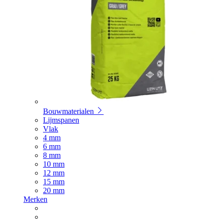
Bouwmaterialen
Lijmspanen
Vlak
4 mm
6 mm
8 mm
10 mm
12 mm
15 mm
20 mm
Merken