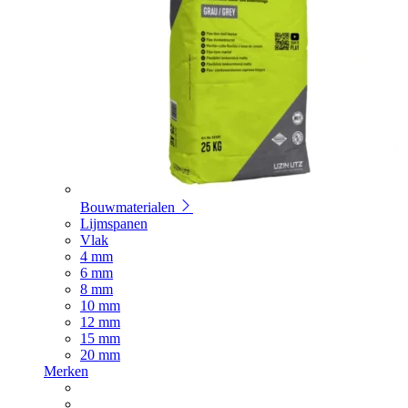
Bouwmaterialen
Lijmspanen
Vlak
4 mm
6 mm
8 mm
10 mm
12 mm
15 mm
20 mm
Merken