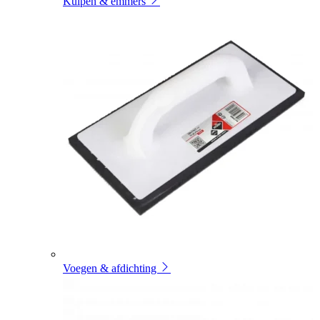
Kuipen & emmers
Voegen & afdichting