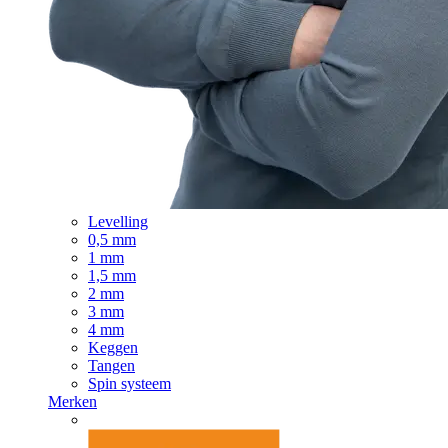
Levelling
0,5 mm
1 mm
1,5 mm
2 mm
3 mm
4 mm
Keggen
Tangen
Spin systeem
Merken