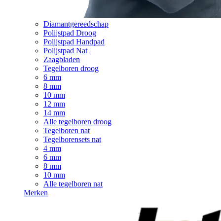
Diamantgereedschap
Polijstpad Droog
Polijstpad Handpad
Polijstpad Nat
Zaagbladen
Tegelboren droog
6 mm
8 mm
10 mm
12 mm
14 mm
Alle tegelboren droog
Tegelboren nat
Tegelborensets nat
4 mm
6 mm
8 mm
10 mm
Alle tegelboren nat
Merken