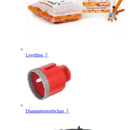
Levelling
Diamantgereedschap