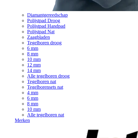
Diamantgereedschap
Polijstpad Droog
Polijstpad Handpad
Polijstpad Nat
Zaagbladen
Tegelboren droog
6 mm
8 mm
10 mm
12 mm
14 mm
Alle tegelboren droog
Tegelboren nat
Tegelborensets nat
4 mm
6 mm
8 mm
10 mm
Alle tegelboren nat
Merken