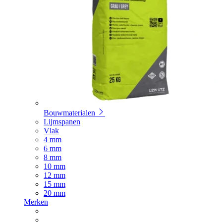
Bouwmaterialen
Lijmspanen
Vlak
4 mm
6 mm
8 mm
10 mm
12 mm
15 mm
20 mm
Merken