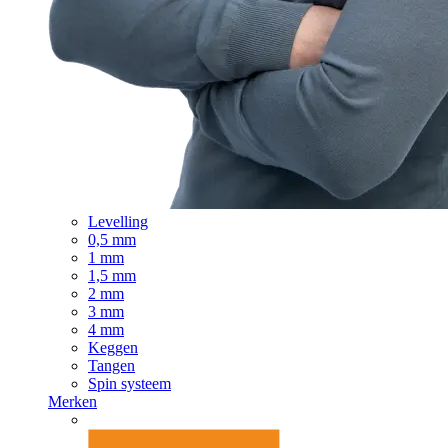
Levelling
0,5 mm
1 mm
1,5 mm
2 mm
3 mm
4 mm
Keggen
Tangen
Spin systeem
Merken