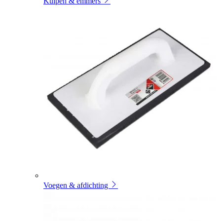
Kuipen & emmers
Voegen & afdichting