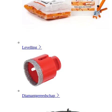
Levelling
Diamantgereedschap