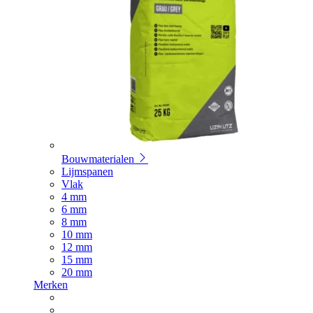
Bouwmaterialen
Lijmspanen
Vlak
4 mm
6 mm
8 mm
10 mm
12 mm
15 mm
20 mm
Merken