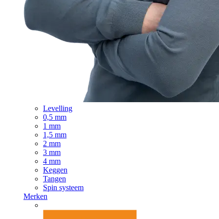
Levelling
0,5 mm
1 mm
1,5 mm
2 mm
3 mm
4 mm
Keggen
Tangen
Spin systeem
Merken