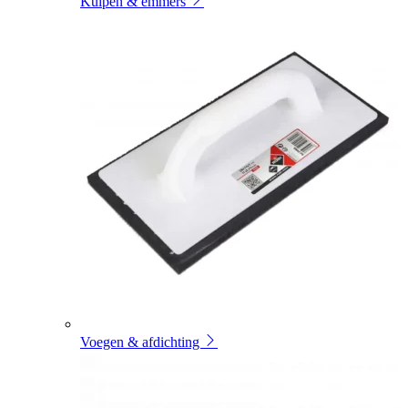
Kuipen & emmers
Voegen & afdichting