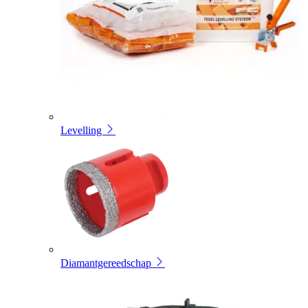
Levelling
Diamantgereedschap