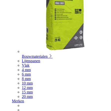
Bouwmaterialen
Lijmspanen
Vlak
4 mm
6 mm
8 mm
10 mm
12 mm
15 mm
20 mm
Merken