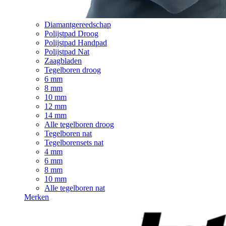
Diamantgereedschap
Polijstpad Droog
Polijstpad Handpad
Polijstpad Nat
Zaagbladen
Tegelboren droog
6 mm
8 mm
10 mm
12 mm
14 mm
Alle tegelboren droog
Tegelboren nat
Tegelborensets nat
4 mm
6 mm
8 mm
10 mm
Alle tegelboren nat
Merken