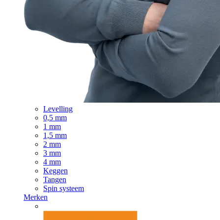
Levelling
0,5 mm
1 mm
1,5 mm
2 mm
3 mm
4 mm
Keggen
Tangen
Spin systeem
Merken