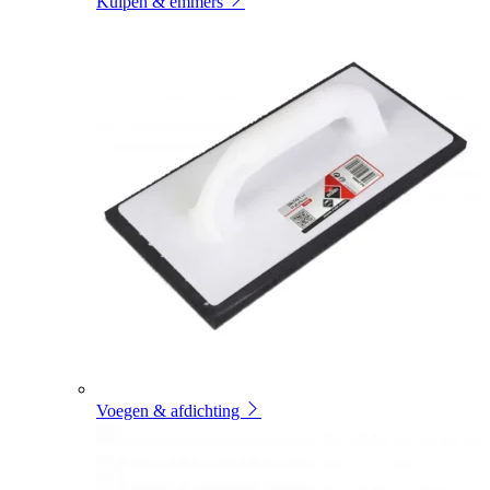
Kuipen & emmers
Voegen & afdichting