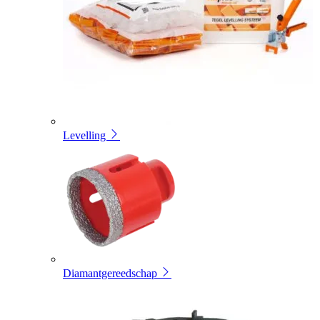
Levelling
Diamantgereedschap