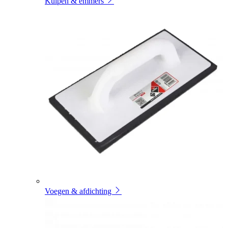
Kuipen & emmers
Voegen & afdichting