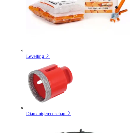
Levelling
Diamantgereedschap