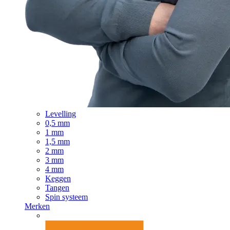
Levelling
0,5 mm
1 mm
1,5 mm
2 mm
3 mm
4 mm
Keggen
Tangen
Spin systeem
Merken