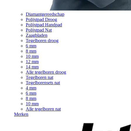
Diamantgereedschap
Polijstpad Droog
Polijstpad Handpad
Polijstpad Nat
Zaagbladen
Tegelboren droog
6 mm
8 mm
10 mm
12 mm
14 mm
Alle tegelboren droog
Tegelboren nat
Tegelborensets nat
4 mm
6 mm
8 mm
10 mm
Alle tegelboren nat
Merken