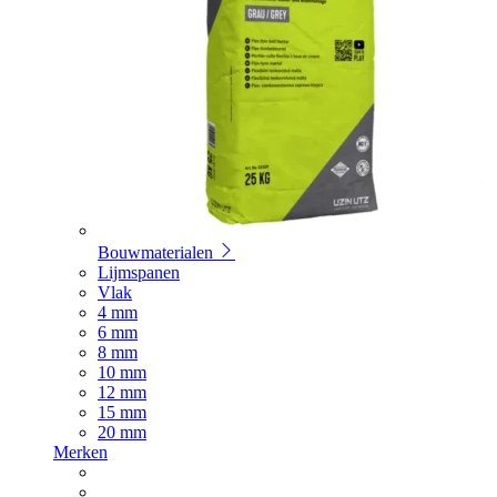
Bouwmaterialen
Lijmspanen
Vlak
4 mm
6 mm
8 mm
10 mm
12 mm
15 mm
20 mm
Merken