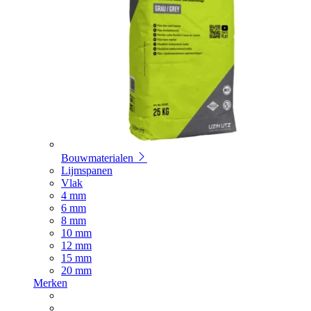
Bouwmaterialen
Lijmspanen
Vlak
4 mm
6 mm
8 mm
10 mm
12 mm
15 mm
20 mm
Merken