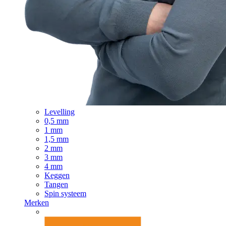
Levelling
0,5 mm
1 mm
1,5 mm
2 mm
3 mm
4 mm
Keggen
Tangen
Spin systeem
Merken