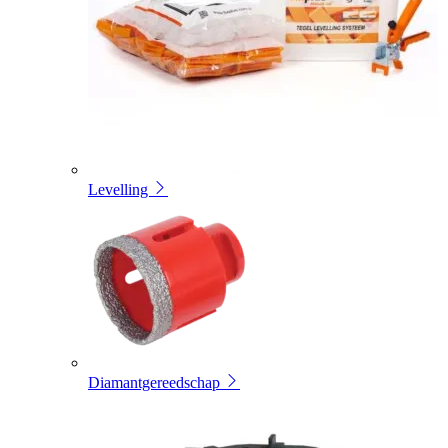
Levelling
Diamantgereedschap