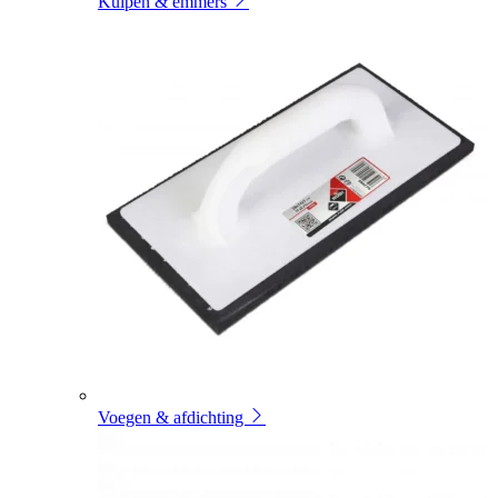
Kuipen & emmers
Voegen & afdichting