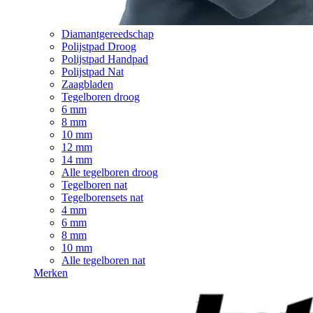
Diamantgereedschap
Polijstpad Droog
Polijstpad Handpad
Polijstpad Nat
Zaagbladen
Tegelboren droog
6 mm
8 mm
10 mm
12 mm
14 mm
Alle tegelboren droog
Tegelboren nat
Tegelborensets nat
4 mm
6 mm
8 mm
10 mm
Alle tegelboren nat
Merken