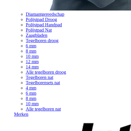
Diamantgereedschap
Polijstpad Droog
Polijstpad Handpad
Polijstpad Nat
Zaagbladen
Tegelboren droog
6 mm
8 mm
10 mm
12 mm
14 mm
Alle tegelboren droog
Tegelboren nat
Tegelborensets nat
4 mm
6 mm
8 mm
10 mm
Alle tegelboren nat
Merken