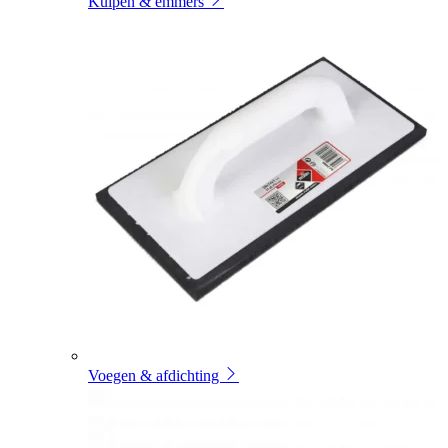
Kuipen & emmers
Voegen & afdichting