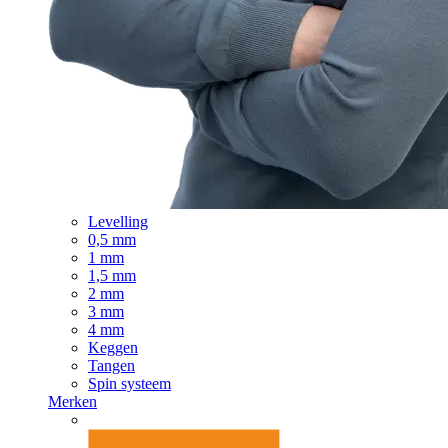
Levelling
0,5 mm
1 mm
1,5 mm
2 mm
3 mm
4 mm
Keggen
Tangen
Spin systeem
Merken