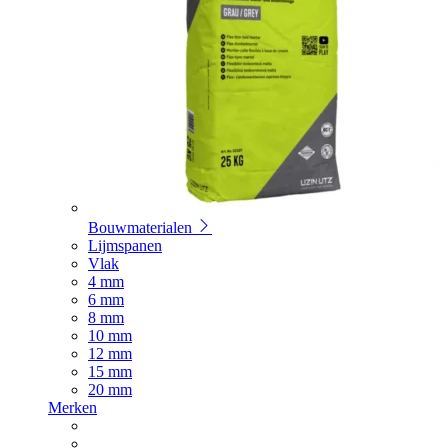
Bouwmaterialen
Lijmspanen
Vlak
4 mm
6 mm
8 mm
10 mm
12 mm
15 mm
20 mm
Merken