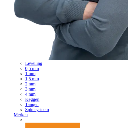
Levelling
0,5 mm
1 mm
1,5 mm
2 mm
3 mm
4 mm
Keggen
Tangen
Spin systeem
Merken