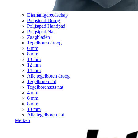
Diamantgereedschap
Polijstpad Droog
Polijstpad Handpad
Polijstpad Nat
Zaagbladen
Tegelboren droog
6 mm
8 mm
10 mm
12 mm
14 mm
Alle tegelboren droog
Tegelboren nat
Tegelborensets nat
4 mm
6 mm
8 mm
10 mm
Alle tegelboren nat
Merken