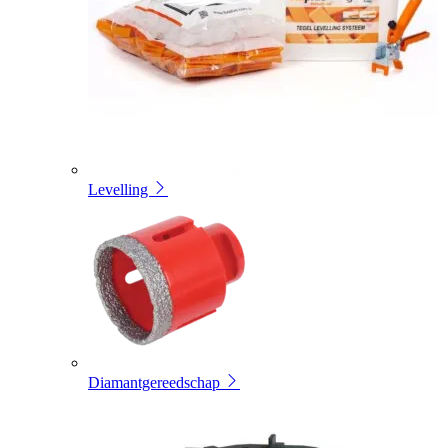
Levelling
Diamantgereedschap