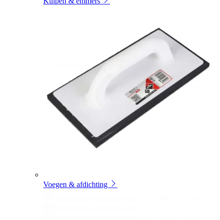
Kuipen & emmers
Voegen & afdichting