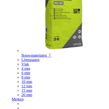
Bouwmaterialen
Lijmspanen
Vlak
4 mm
6 mm
8 mm
10 mm
12 mm
15 mm
20 mm
Merken