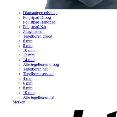
Diamantgereedschap
Polijstpad Droog
Polijstpad Handpad
Polijstpad Nat
Zaagbladen
Tegelboren droog
6 mm
8 mm
10 mm
12 mm
14 mm
Alle tegelboren droog
Tegelboren nat
Tegelborensets nat
4 mm
6 mm
8 mm
10 mm
Alle tegelboren nat
Merken