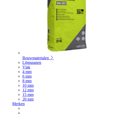
Bouwmaterialen
Lijmspanen
Vlak
4 mm
6 mm
8 mm
10 mm
12 mm
15 mm
20 mm
Merken