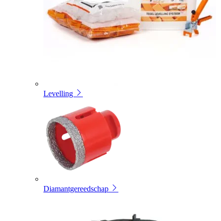
Levelling
Diamantgereedschap