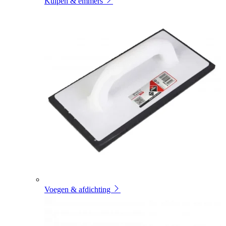
Kuipen & emmers
Voegen & afdichting