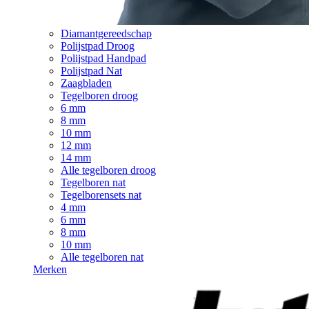
Diamantgereedschap
Polijstpad Droog
Polijstpad Handpad
Polijstpad Nat
Zaagbladen
Tegelboren droog
6 mm
8 mm
10 mm
12 mm
14 mm
Alle tegelboren droog
Tegelboren nat
Tegelborensets nat
4 mm
6 mm
8 mm
10 mm
Alle tegelboren nat
Merken