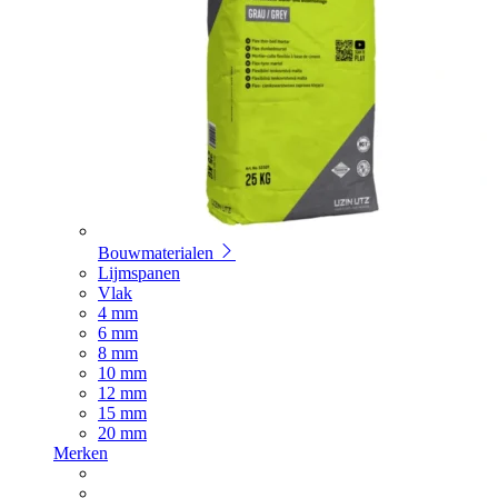
Bouwmaterialen
Lijmspanen
Vlak
4 mm
6 mm
8 mm
10 mm
12 mm
15 mm
20 mm
Merken