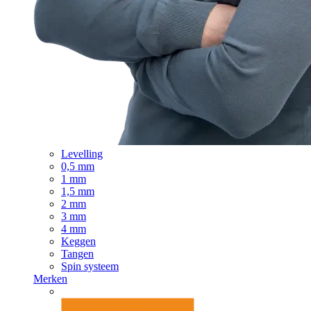
Levelling
0,5 mm
1 mm
1,5 mm
2 mm
3 mm
4 mm
Keggen
Tangen
Spin systeem
Merken