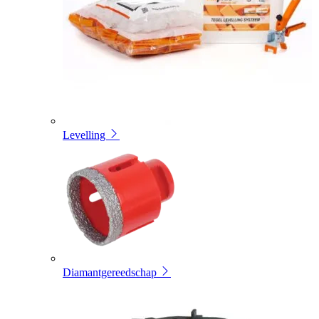
Levelling
Diamantgereedschap