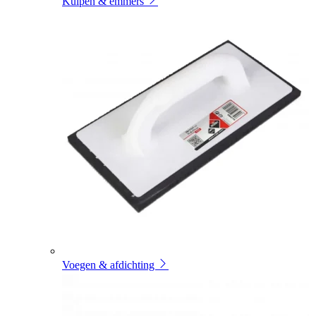
Kuipen & emmers
Voegen & afdichting