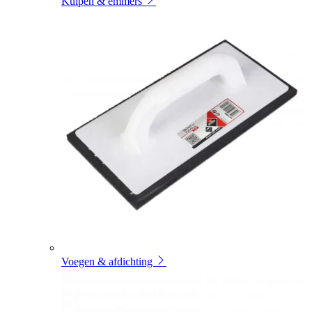
Kuipen & emmers
Voegen & afdichting