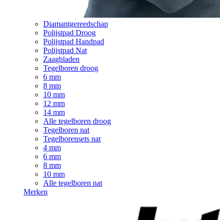
Diamantgereedschap
Polijstpad Droog
Polijstpad Handpad
Polijstpad Nat
Zaagbladen
Tegelboren droog
6 mm
8 mm
10 mm
12 mm
14 mm
Alle tegelboren droog
Tegelboren nat
Tegelborensets nat
4 mm
6 mm
8 mm
10 mm
Alle tegelboren nat
Merken