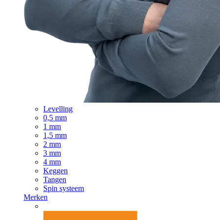
Levelling
0,5 mm
1 mm
1,5 mm
2 mm
3 mm
4 mm
Keggen
Tangen
Spin systeem
Merken