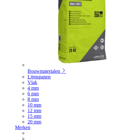
Bouwmaterialen
Lijmspanen
Vlak
4 mm
6 mm
8 mm
10 mm
12 mm
15 mm
20 mm
Merken