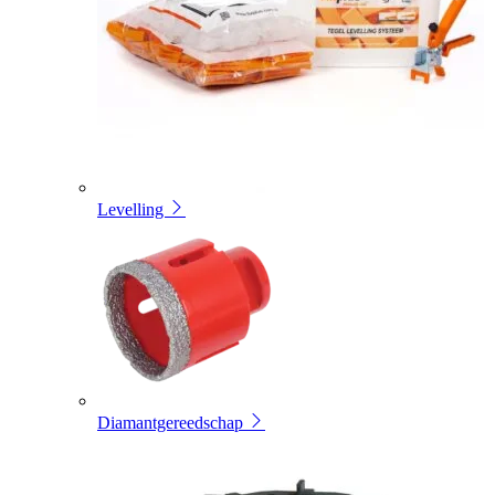
Levelling
Diamantgereedschap