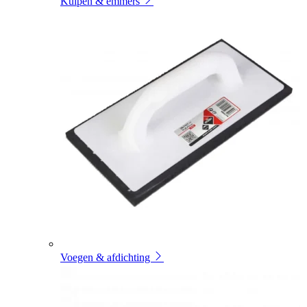
Kuipen & emmers
Voegen & afdichting