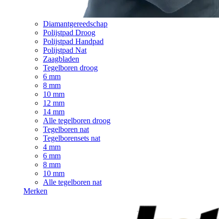
Diamantgereedschap
Polijstpad Droog
Polijstpad Handpad
Polijstpad Nat
Zaagbladen
Tegelboren droog
6 mm
8 mm
10 mm
12 mm
14 mm
Alle tegelboren droog
Tegelboren nat
Tegelborensets nat
4 mm
6 mm
8 mm
10 mm
Alle tegelboren nat
Merken