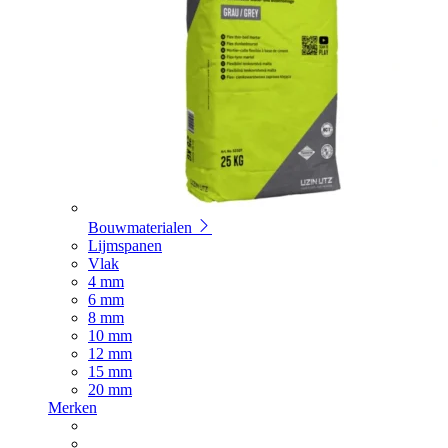
Bouwmaterialen
Lijmspanen
Vlak
4 mm
6 mm
8 mm
10 mm
12 mm
15 mm
20 mm
Merken