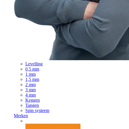
Levelling
0,5 mm
1 mm
1,5 mm
2 mm
3 mm
4 mm
Keggen
Tangen
Spin systeem
Merken