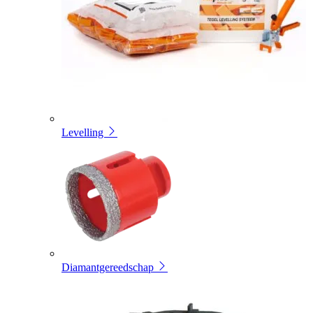
Levelling
Diamantgereedschap