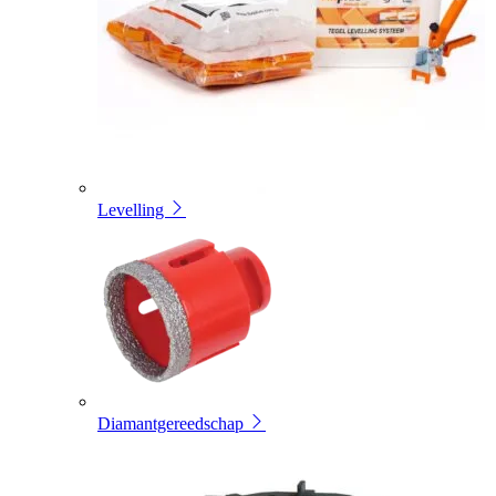
Levelling
Diamantgereedschap