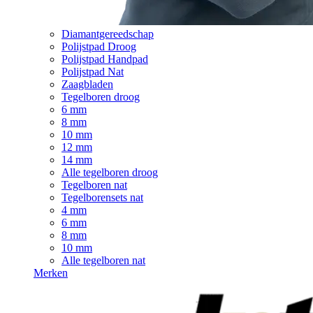
Diamantgereedschap
Polijstpad Droog
Polijstpad Handpad
Polijstpad Nat
Zaagbladen
Tegelboren droog
6 mm
8 mm
10 mm
12 mm
14 mm
Alle tegelboren droog
Tegelboren nat
Tegelborensets nat
4 mm
6 mm
8 mm
10 mm
Alle tegelboren nat
Merken