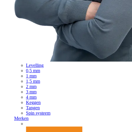
Levelling
0,5 mm
1 mm
1,5 mm
2 mm
3 mm
4 mm
Keggen
Tangen
Spin systeem
Merken