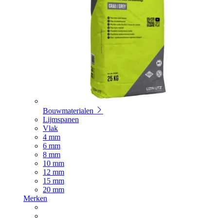
Bouwmaterialen
Lijmspanen
Vlak
4 mm
6 mm
8 mm
10 mm
12 mm
15 mm
20 mm
Merken