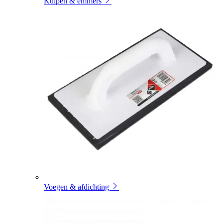
Kuipen & emmers
Voegen & afdichting