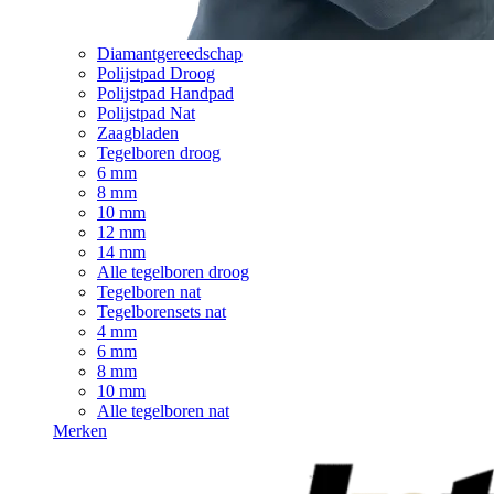
Diamantgereedschap
Polijstpad Droog
Polijstpad Handpad
Polijstpad Nat
Zaagbladen
Tegelboren droog
6 mm
8 mm
10 mm
12 mm
14 mm
Alle tegelboren droog
Tegelboren nat
Tegelborensets nat
4 mm
6 mm
8 mm
10 mm
Alle tegelboren nat
Merken