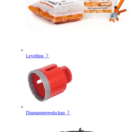
Levelling
Diamantgereedschap