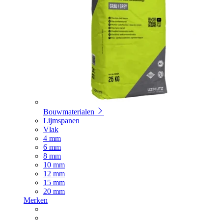
Bouwmaterialen
Lijmspanen
Vlak
4 mm
6 mm
8 mm
10 mm
12 mm
15 mm
20 mm
Merken