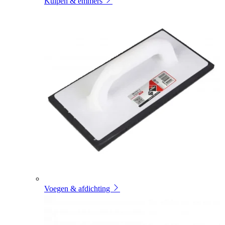
Kuipen & emmers
Voegen & afdichting