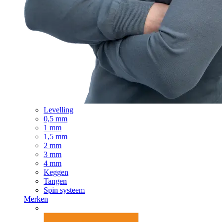
Levelling
0,5 mm
1 mm
1,5 mm
2 mm
3 mm
4 mm
Keggen
Tangen
Spin systeem
Merken