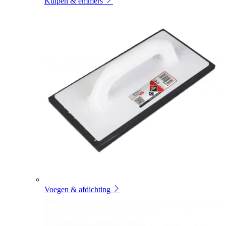
Kuipen & emmers
Voegen & afdichting