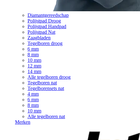
Diamantgereedschap
Polijstpad Droog
Polijstpad Handpad
Polijstpad Nat
Zaagbladen
Tegelboren droog
6 mm
8 mm
10 mm
12 mm
14 mm
Alle tegelboren droog
Tegelboren nat
Tegelborensets nat
4 mm
6 mm
8 mm
10 mm
Alle tegelboren nat
Merken