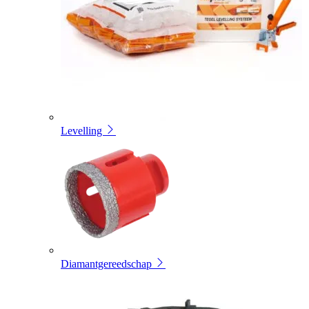
Levelling
Diamantgereedschap