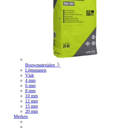
Bouwmaterialen
Lijmspanen
Vlak
4 mm
6 mm
8 mm
10 mm
12 mm
15 mm
20 mm
Merken