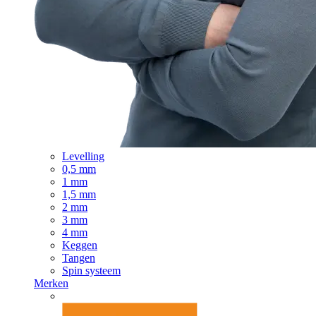
Levelling
0,5 mm
1 mm
1,5 mm
2 mm
3 mm
4 mm
Keggen
Tangen
Spin systeem
Merken