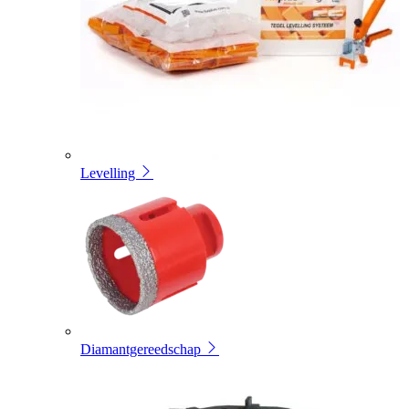
Levelling
Diamantgereedschap