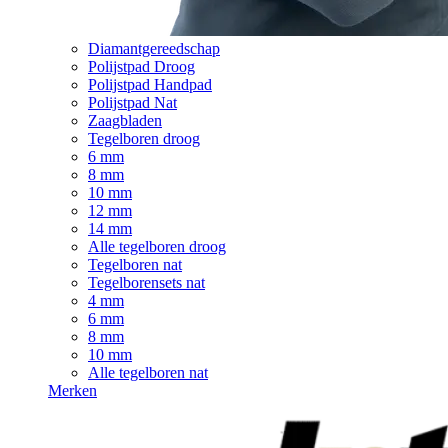
Diamantgereedschap
Polijstpad Droog
Polijstpad Handpad
Polijstpad Nat
Zaagbladen
Tegelboren droog
6 mm
8 mm
10 mm
12 mm
14 mm
Alle tegelboren droog
Tegelboren nat
Tegelborensets nat
4 mm
6 mm
8 mm
10 mm
Alle tegelboren nat
Merken