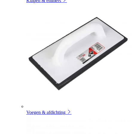
Kuipen & emmers
Voegen & afdichting