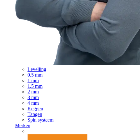
Levelling
0,5 mm
1 mm
1,5 mm
2 mm
3 mm
4 mm
Keggen
Tangen
Spin systeem
Merken