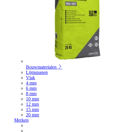
Bouwmaterialen
Lijmspanen
Vlak
4 mm
6 mm
8 mm
10 mm
12 mm
15 mm
20 mm
Merken