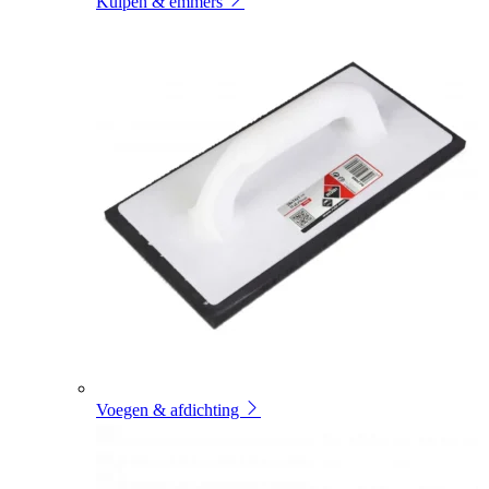
Kuipen & emmers
Voegen & afdichting