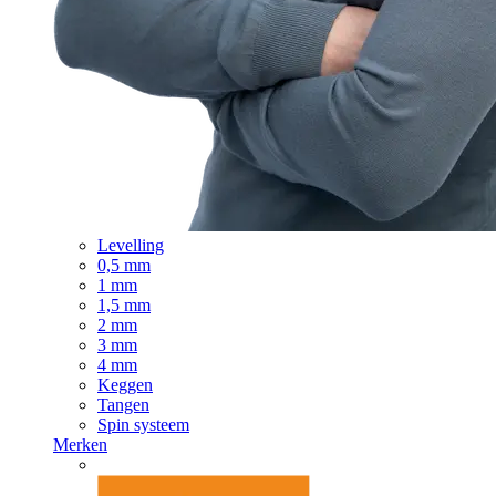
Levelling
0,5 mm
1 mm
1,5 mm
2 mm
3 mm
4 mm
Keggen
Tangen
Spin systeem
Merken