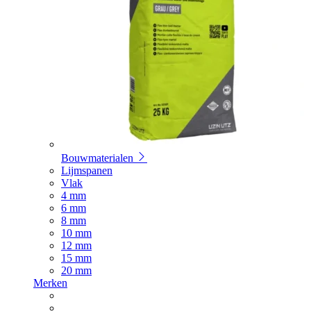
Bouwmaterialen
Lijmspanen
Vlak
4 mm
6 mm
8 mm
10 mm
12 mm
15 mm
20 mm
Merken