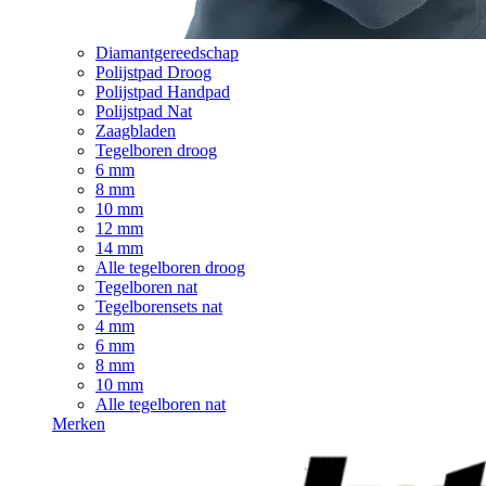
Diamantgereedschap
Polijstpad Droog
Polijstpad Handpad
Polijstpad Nat
Zaagbladen
Tegelboren droog
6 mm
8 mm
10 mm
12 mm
14 mm
Alle tegelboren droog
Tegelboren nat
Tegelborensets nat
4 mm
6 mm
8 mm
10 mm
Alle tegelboren nat
Merken