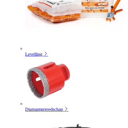
Levelling
Diamantgereedschap