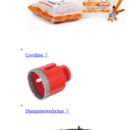
Levelling
Diamantgereedschap