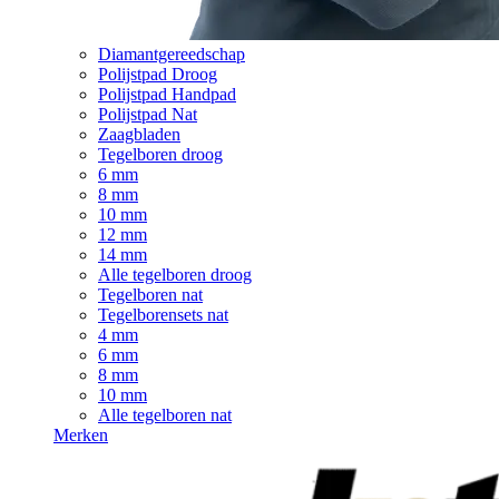
Diamantgereedschap
Polijstpad Droog
Polijstpad Handpad
Polijstpad Nat
Zaagbladen
Tegelboren droog
6 mm
8 mm
10 mm
12 mm
14 mm
Alle tegelboren droog
Tegelboren nat
Tegelborensets nat
4 mm
6 mm
8 mm
10 mm
Alle tegelboren nat
Merken