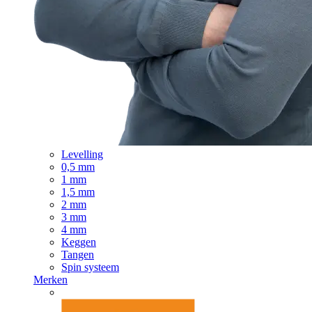
Levelling
0,5 mm
1 mm
1,5 mm
2 mm
3 mm
4 mm
Keggen
Tangen
Spin systeem
Merken