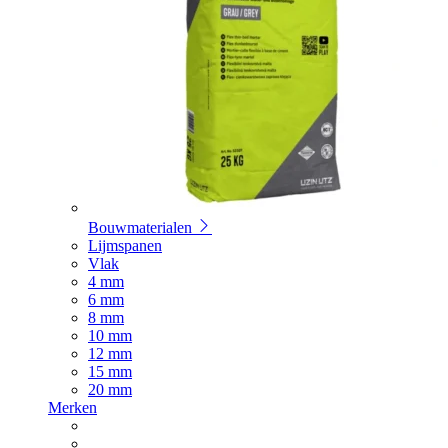
Bouwmaterialen
Lijmspanen
Vlak
4 mm
6 mm
8 mm
10 mm
12 mm
15 mm
20 mm
Merken