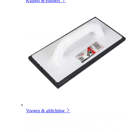
Kuipen & emmers
Voegen & afdichting