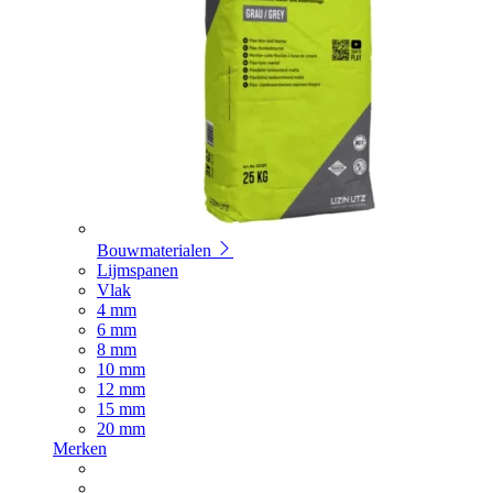
Bouwmaterialen
Lijmspanen
Vlak
4 mm
6 mm
8 mm
10 mm
12 mm
15 mm
20 mm
Merken