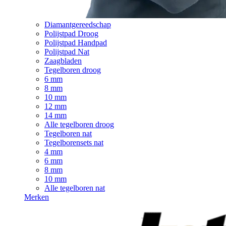
Diamantgereedschap
Polijstpad Droog
Polijstpad Handpad
Polijstpad Nat
Zaagbladen
Tegelboren droog
6 mm
8 mm
10 mm
12 mm
14 mm
Alle tegelboren droog
Tegelboren nat
Tegelborensets nat
4 mm
6 mm
8 mm
10 mm
Alle tegelboren nat
Merken