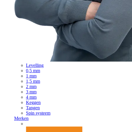
Levelling
0,5 mm
1 mm
1,5 mm
2 mm
3 mm
4 mm
Keggen
Tangen
Spin systeem
Merken