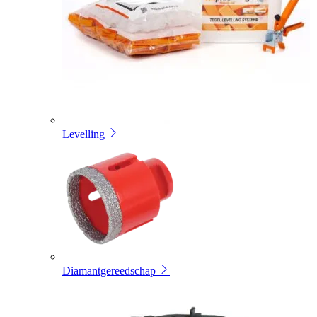
Levelling
Diamantgereedschap