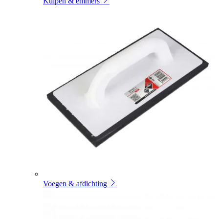
Kuipen & emmers
Voegen & afdichting