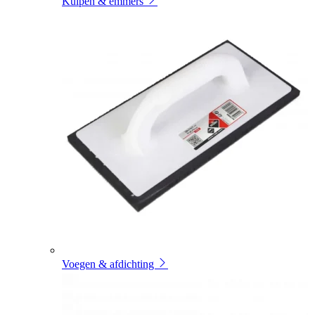
Kuipen & emmers
Voegen & afdichting