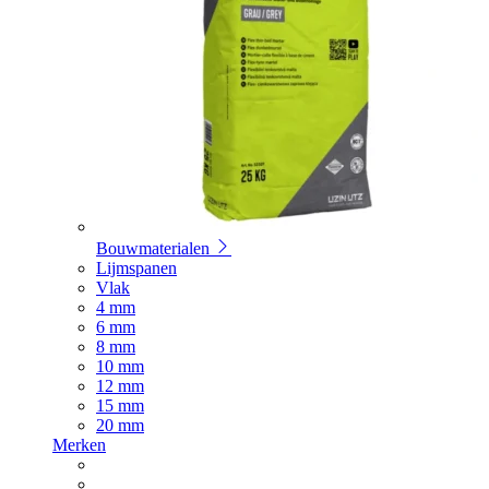
Bouwmaterialen
Lijmspanen
Vlak
4 mm
6 mm
8 mm
10 mm
12 mm
15 mm
20 mm
Merken