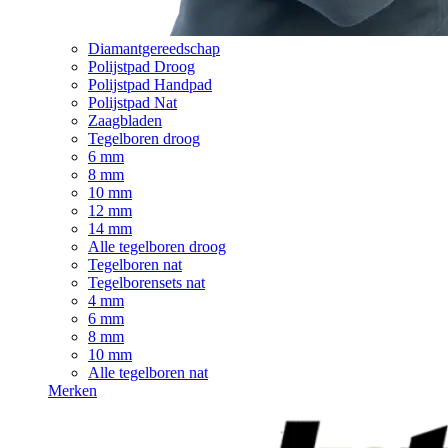
Diamantgereedschap
Polijstpad Droog
Polijstpad Handpad
Polijstpad Nat
Zaagbladen
Tegelboren droog
6 mm
8 mm
10 mm
12 mm
14 mm
Alle tegelboren droog
Tegelboren nat
Tegelborensets nat
4 mm
6 mm
8 mm
10 mm
Alle tegelboren nat
Merken