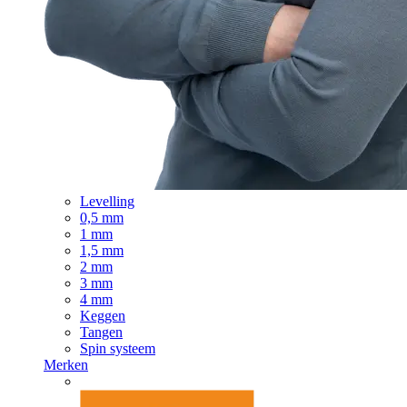
Levelling
0,5 mm
1 mm
1,5 mm
2 mm
3 mm
4 mm
Keggen
Tangen
Spin systeem
Merken