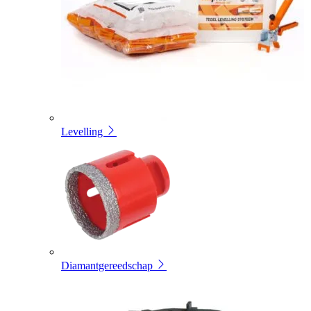
Levelling
Diamantgereedschap