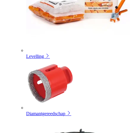
Levelling
Diamantgereedschap