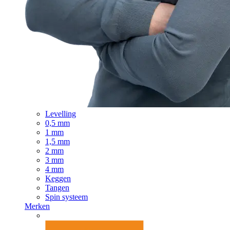
Levelling
0,5 mm
1 mm
1,5 mm
2 mm
3 mm
4 mm
Keggen
Tangen
Spin systeem
Merken