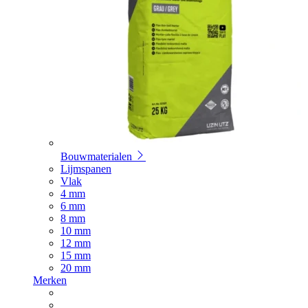
Bouwmaterialen
Lijmspanen
Vlak
4 mm
6 mm
8 mm
10 mm
12 mm
15 mm
20 mm
Merken