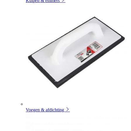
Kuipen & emmers
Voegen & afdichting