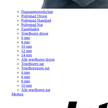
Diamantgereedschap
Polijstpad Droog
Polijstpad Handpad
Polijstpad Nat
Zaagbladen
Tegelboren droog
6 mm
8 mm
10 mm
12 mm
14 mm
Alle tegelboren droog
Tegelboren nat
Tegelborensets nat
4 mm
6 mm
8 mm
10 mm
Alle tegelboren nat
Merken