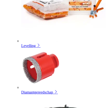
Levelling
Diamantgereedschap