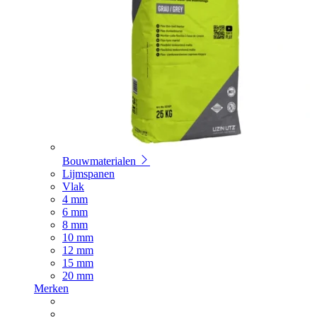
Bouwmaterialen
Lijmspanen
Vlak
4 mm
6 mm
8 mm
10 mm
12 mm
15 mm
20 mm
Merken