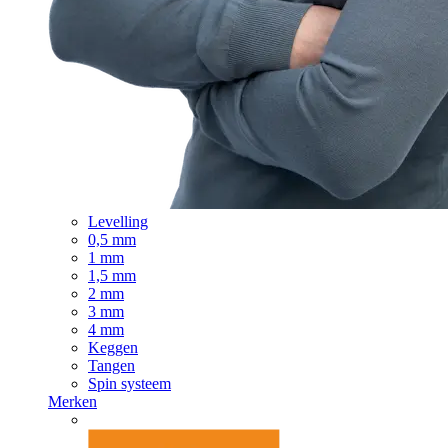
Levelling
0,5 mm
1 mm
1,5 mm
2 mm
3 mm
4 mm
Keggen
Tangen
Spin systeem
Merken