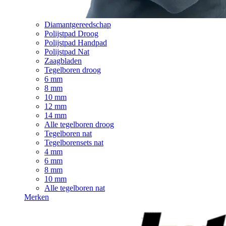
Diamantgereedschap
Polijstpad Droog
Polijstpad Handpad
Polijstpad Nat
Zaagbladen
Tegelboren droog
6 mm
8 mm
10 mm
12 mm
14 mm
Alle tegelboren droog
Tegelboren nat
Tegelborensets nat
4 mm
6 mm
8 mm
10 mm
Alle tegelboren nat
Merken