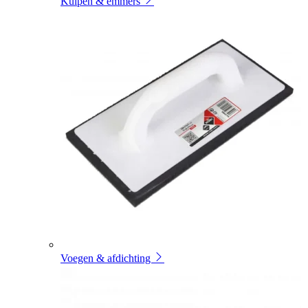
Kuipen & emmers
Voegen & afdichting