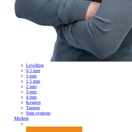
Levelling
0,5 mm
1 mm
1,5 mm
2 mm
3 mm
4 mm
Keggen
Tangen
Spin systeem
Merken