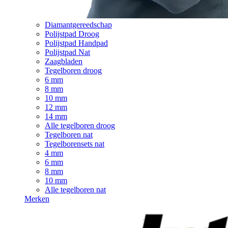
Diamantgereedschap
Polijstpad Droog
Polijstpad Handpad
Polijstpad Nat
Zaagbladen
Tegelboren droog
6 mm
8 mm
10 mm
12 mm
14 mm
Alle tegelboren droog
Tegelboren nat
Tegelborensets nat
4 mm
6 mm
8 mm
10 mm
Alle tegelboren nat
Merken