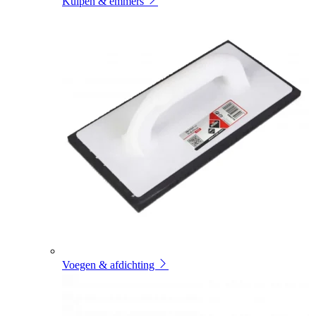
Kuipen & emmers
Voegen & afdichting