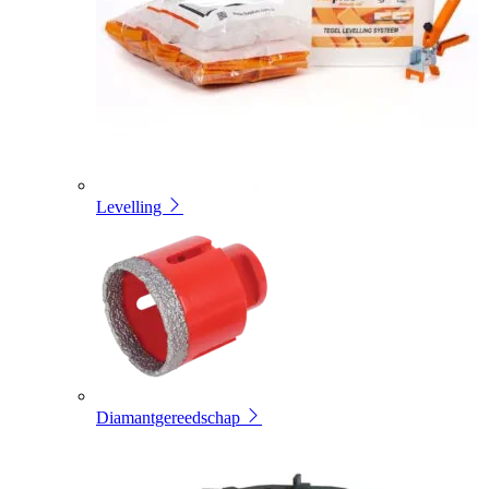
Levelling
Diamantgereedschap