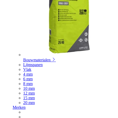
Bouwmaterialen
Lijmspanen
Vlak
4 mm
6 mm
8 mm
10 mm
12 mm
15 mm
20 mm
Merken