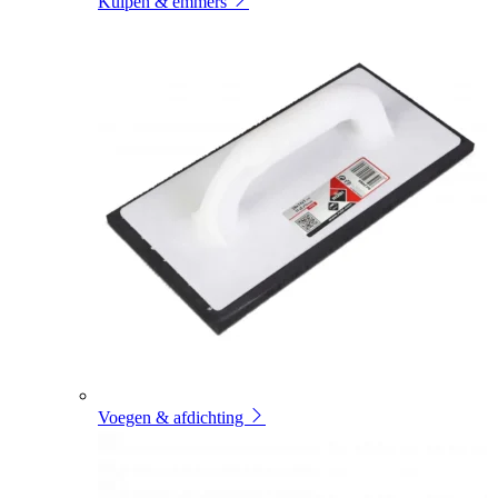
Kuipen & emmers
Voegen & afdichting