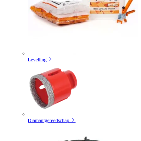
Levelling
Diamantgereedschap