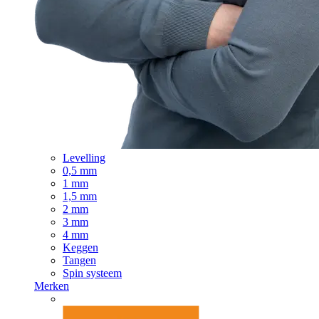
Levelling
0,5 mm
1 mm
1,5 mm
2 mm
3 mm
4 mm
Keggen
Tangen
Spin systeem
Merken