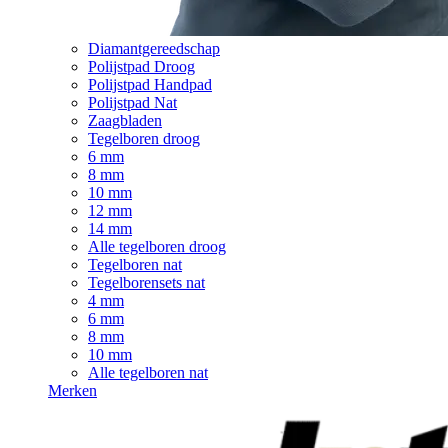
Diamantgereedschap
Polijstpad Droog
Polijstpad Handpad
Polijstpad Nat
Zaagbladen
Tegelboren droog
6 mm
8 mm
10 mm
12 mm
14 mm
Alle tegelboren droog
Tegelboren nat
Tegelborensets nat
4 mm
6 mm
8 mm
10 mm
Alle tegelboren nat
Merken