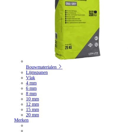
Bouwmaterialen
Lijmspanen
Vlak
4 mm
6 mm
8 mm
10 mm
12 mm
15 mm
20 mm
Merken