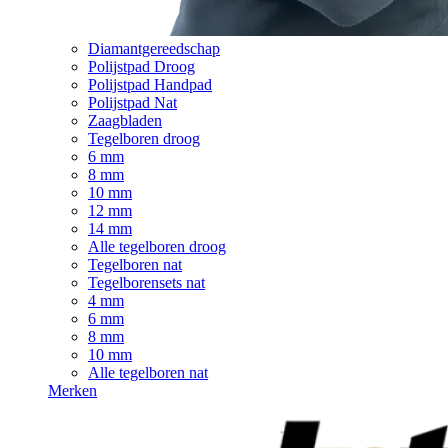
Diamantgereedschap
Polijstpad Droog
Polijstpad Handpad
Polijstpad Nat
Zaagbladen
Tegelboren droog
6 mm
8 mm
10 mm
12 mm
14 mm
Alle tegelboren droog
Tegelboren nat
Tegelborensets nat
4 mm
6 mm
8 mm
10 mm
Alle tegelboren nat
Merken