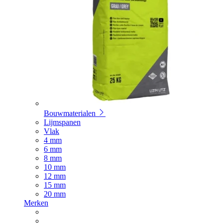
Bouwmaterialen
Lijmspanen
Vlak
4 mm
6 mm
8 mm
10 mm
12 mm
15 mm
20 mm
Merken