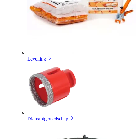
Levelling
Diamantgereedschap