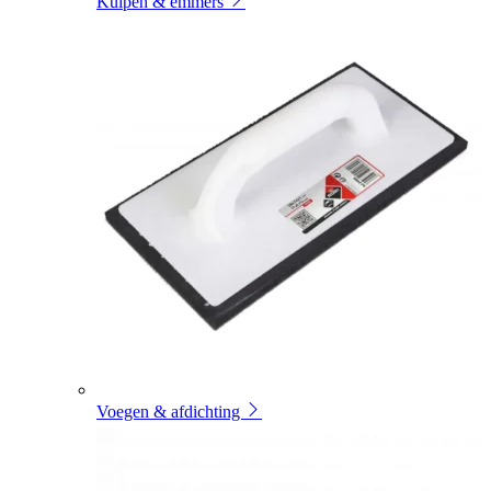
Kuipen & emmers
Voegen & afdichting