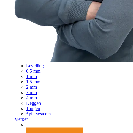
Levelling
0,5 mm
1 mm
1,5 mm
2 mm
3 mm
4 mm
Keggen
Tangen
Spin systeem
Merken